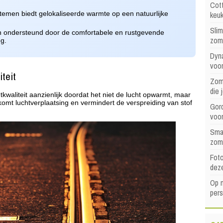
Cott
keu
temen biedt gelokaliseerde warmte op een natuurlijke
Sli
 ondersteund door de comfortabele en rustgevende
zom
g.
Dyna
voor
iteit
Zome
die 
kwaliteit aanzienlijk doordat het niet de lucht opwarmt, maar
komt luchtverplaatsing en vermindert de verspreiding van stof
Gord
voo
Sma
zom
Foto
dez
Op 
pers