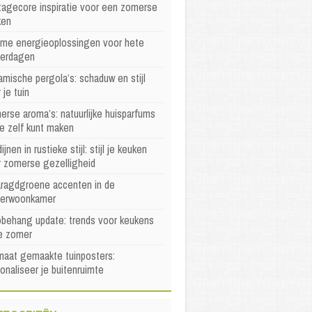
agecore inspiratie voor een zomerse
ken
mme energieoplossingen voor hete
erdagen
mische pergola’s: schaduw en stijl
 je tuin
rse aroma’s: natuurlijke huisparfums
je zelf kunt maken
ijnen in rustieke stijl: stijl je keuken
r zomerse gezelligheid
ragdgroene accenten in de
erwoonkamer
behang update: trends voor keukens
e zomer
maat gemaakte tuinposters:
onaliseer je buitenruimte