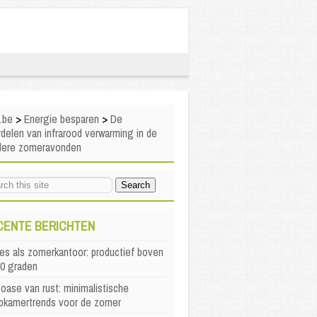
i.be
>
Energie besparen
>
De
delen van infrarood verwarming in de
dere zomeravonden
CENTE BERICHTEN
es als zomerkantoor: productief boven
30 graden
oase van rust: minimalistische
apkamertrends voor de zomer