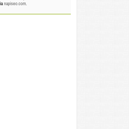
via
napiseo.com
.