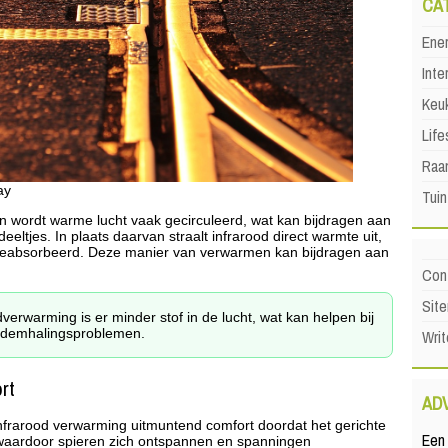
CA
Ene
Inte
Keu
Life
Raa
ay
Tuin
 wordt warme lucht vaak gecirculeerd, wat kan bijdragen aan
eeltjes. In plaats daarvan straalt infrarood direct warmte uit,
geabsorbeerd. Deze manier van verwarmen kan bijdragen aan
Con
Sit
verwarming is er minder stof in de lucht, wat kan helpen bij
 ademhalingsproblemen.
Writ
rt
AD
infrarood verwarming uitmuntend comfort doordat het gerichte
Een 
 waardoor spieren zich ontspannen en spanningen