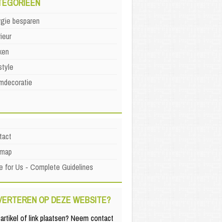
TEGORIEËN
rgie besparen
rieur
ken
style
mdecoratie
tact
emap
e for Us - Complete Guidelines
VERTEREN OP DEZE WEBSITE?
artikel of link plaatsen? Neem contact