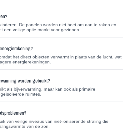
ren?
r kinderen. De panelen worden niet heet om aan te raken en
 een veilige optie maakt voor gezinnen.
 energierekening?
omdat het direct objecten verwarmt in plaats van de lucht, wat
 lagere energierekeningen.
verwarming worden gebruikt?
ikt als bijverwarming, maar kan ook als primaire
geïsoleerde ruimtes.
eidsproblemen?
k van veilige niveaus van niet-ioniserende straling die
tralingswarmte van de zon.