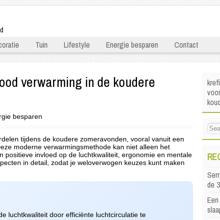
ld
oratie
Tuin
Lifestyle
Energie besparen
Contact
rood verwarming in de koudere
kref
voor
kou
rgie besparen
rdelen tijdens de koudere zomeravonden, vooral vanuit een
 Deze moderne verwarmingsmethode kan niet alleen het
RE
 positieve invloed op de luchtkwaliteit, ergonomie en mentale
aspecten in detail, zodat je weloverwogen keuzes kunt maken
Serr
de 
Een 
sla
 luchtkwaliteit door efficiënte luchtcirculatie te