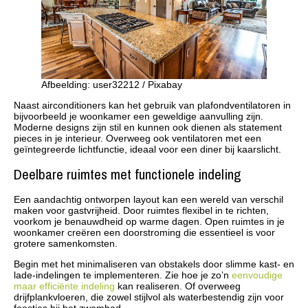
Afbeelding: user32212 / Pixabay
Naast airconditioners kan het gebruik van plafondventilatoren in
bijvoorbeeld je woonkamer een geweldige aanvulling zijn.
Moderne designs zijn stil en kunnen ook dienen als statement
pieces in je interieur. Overweeg ook ventilatoren met een
geïntegreerde lichtfunctie, ideaal voor een diner bij kaarslicht.
Deelbare ruimtes met functionele indeling
Een aandachtig ontworpen layout kan een wereld van verschil
maken voor gastvrijheid. Door ruimtes flexibel in te richten,
voorkom je benauwdheid op warme dagen. Open ruimtes in je
woonkamer creëren een doorstroming die essentieel is voor
grotere samenkomsten.
Begin met het minimaliseren van obstakels door slimme kast- en
lade-indelingen te implementeren. Zie hoe je zo’n
eenvoudige
maar efficiënte indeling
kan realiseren. Of overweeg
drijfplankvloeren, die zowel stijlvol als waterbestendig zijn voor
feestjes bij het zwembad.