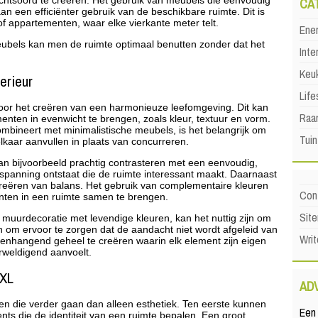
chtsoord te creëren. Het gebruik van meubels die eenvoudig
CA
aan een efficiënter gebruik van de beschikbare ruimte. Dit is
of appartementen, waar elke vierkante meter telt.
Ene
eubels kan men de ruimte optimaal benutten zonder dat het
Inte
Keu
erieur
Life
 voor het creëren van een harmonieuze leefomgeving. Dit kan
Raa
enten in evenwicht te brengen, zoals kleur, textuur en vorm.
bineert met minimalistische meubels, is het belangrijk om
Tuin
lkaar aanvullen in plaats van concurreren.
an bijvoorbeeld prachtig contrasteren met een eenvoudig,
 spanning ontstaat die de ruimte interessant maakt. Daarnaast
t creëren van balans. Het gebruik van complementaire kleuren
Con
nten in een ruimte samen te brengen.
Sit
e muurdecoratie met levendige kleuren, kan het nuttig zijn om
en om ervoor te zorgen dat de aandacht niet wordt afgeleid van
Writ
enhangend geheel te creëren waarin elk element zijn eigen
rweldigend aanvoelt.
XXL
AD
en die verder gaan dan alleen esthetiek. Ten eerste kunnen
Een 
nts die de identiteit van een ruimte bepalen. Een groot