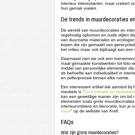
interieur interessanter, maar creëert
hun gemak voelen.
De trends in muurdecoraties en
De wereld van muurdecoraties en inter
regelmatig opkomen en oude stijlen di
van duurzame materialen en ecologisc
kopen die zijn gemaakt van gerecyclede 
het milieu maar ook bijdraagt aan een u
Daarnaast zien we ook een toenemende
maat gemaakte kunstwerken tot foto-w
middel van persoonlijke elementen die 
de behoefte aan individualiteit in inter
en zelfexpressie binnen elke ruimte.
Een interessant artikel dat aansluit b
meubels is “
Concentratie en stressbes
kan een geweldige manier zijn om tot r
elementen zoals grote muurdecoraties 
interieurontwerp en decoratie, kun je oo
muur
” op de website van Krefi.
FAQs
Wat zijn grote muurdecoraties?