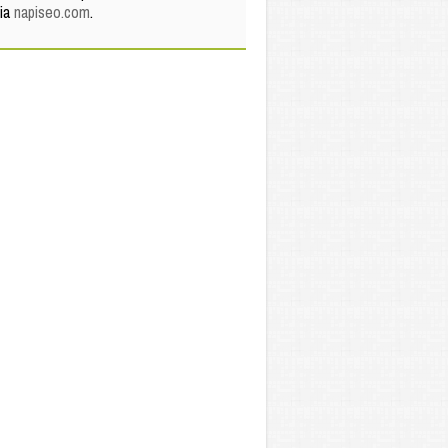
via
napiseo.com
.