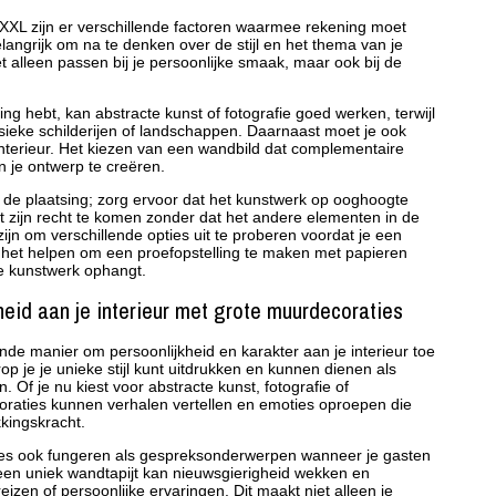
r XXL zijn er verschillende factoren waarmee rekening moet
angrijk om na te denken over de stijl en het thema van je
t alleen passen bij je persoonlijke smaak, maar ook bij de
ing hebt, kan abstracte kunst of fotografie goed werken, terwijl
lassieke schilderijen of landschappen. Daarnaast moet je ook
interieur. Het kiezen van een wandbild dat complementaire
n je ontwerp te creëren.
 de plaatsing; zorg ervoor dat het kunstwerk op ooghoogte
t zijn recht te komen zonder dat het andere elementen in de
ijn om verschillende opties uit te proberen voordat je een
n het helpen om een proefopstelling te maken met papieren
ke kunstwerk ophangt.
eid aan je interieur met grote muurdecoraties
nde manier om persoonlijkheid en karakter aan je interieur toe
 je je unieke stijl kunt uitdrukken en kunnen dienen als
n. Of je nu kiest voor abstracte kunst, fotografie of
raties kunnen verhalen vertellen en emoties oproepen die
kingskracht.
es ook fungeren als gespreksonderwerpen wanneer je gasten
een uniek wandtapijt kan nieuwsgierigheid wekken en
eizen of persoonlijke ervaringen. Dit maakt niet alleen je