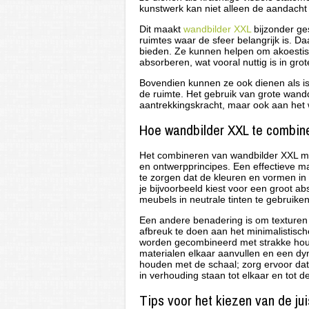
kunstwerk kan niet alleen de aandacht
Dit maakt
wandbilder XXL
bijzonder ge
ruimtes waar de sfeer belangrijk is. 
bieden. Ze kunnen helpen om akoestis
absorberen, wat vooral nuttig is in gro
Bovendien kunnen ze ook dienen als is
de ruimte. Het gebruik van grote wandd
aantrekkingskracht, maar ook aan het 
Hoe wandbilder XXL te combin
Het combineren van wandbilder XXL met
en ontwerpprincipes. Een effectieve ma
te zorgen dat de kleuren en vormen in
je bijvoorbeeld kiest voor een groot a
meubels in neutrale tinten te gebruike
Een andere benadering is om texturen 
afbreuk te doen aan het minimalistisc
worden gecombineerd met strakke hout
materialen elkaar aanvullen en een dy
houden met de schaal; zorg ervoor da
in verhouding staan tot elkaar en tot d
Tips voor het kiezen van de ju