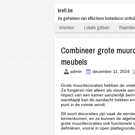
krefi.be
De geheimen van effectieve homedecor onthu
Interieur
Lokale gidsen
Raamdec
Combineer grote muurd
meubels
admin
december 11, 2024
Grote muurdecoraties hebben de unieke
Ze fungeren niet alleen als visuele a
impact van een kamer aanzienlijk beï
wandtapijt kan de aandacht trekken e
punt in de ruimte wordt.
Dit soort decoraties zijn vaak de ee
binnenkomen, en ze kunnen de algehel
grote muurdecoraties ook functionele 
definiëren, vooral in open plattegron