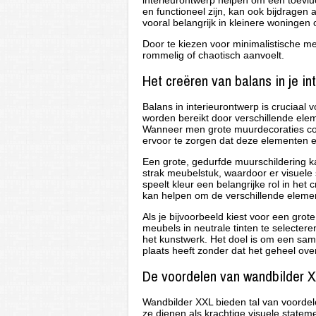
interieurontwerp helpen om een toevlu
en functioneel zijn, kan ook bijdragen 
vooral belangrijk in kleinere woningen 
Door te kiezen voor minimalistische m
rommelig of chaotisch aanvoelt.
Het creëren van balans in je int
Balans in interieurontwerp is cruciaal
worden bereikt door verschillende elem
Wanneer men grote muurdecoraties com
ervoor te zorgen dat deze elementen e
Een grote, gedurfde muurschildering k
strak meubelstuk, waardoor er visuele
speelt kleur een belangrijke rol in he
kan helpen om de verschillende eleme
Als je bijvoorbeeld kiest voor een grot
meubels in neutrale tinten te selecter
het kunstwerk. Het doel is om een sam
plaats heeft zonder dat het geheel ove
De voordelen van wandbilder 
Wandbilder XXL bieden tal van voordel
ze dienen als krachtige visuele stateme