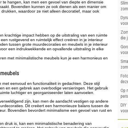
Sli
r te hangen, kan men een gevoel van diepte en dimensie
 maakt. Bovendien kunnen ze ook dienen als een manier om
zom
te drukken, waardoor ze niet alleen decoratief, maar ook
Dyna
voor
Zome
 krachtige impact hebben op de uitstraling van een ruimte
die 
en rustgevend en ruimtelijk effect creëren in je interieur
inden tussen grote muurdecoraties en meubels in je interieur
Gord
or een indrukwekkende en opvallende uitstraling in elke
voo
ren met minimalistische meubels kun je een harmonieus en
Sma
zom
 meubels
Foto
dez
 met eenvoud en functionaliteit in gedachten. Deze stijl
uren en een gebrek aan overbodige versieringen. Het gebruik
Op 
uimte luchtiger en georganiseerder laten aanvoelen.
pers
overweldigend zijn, kan men de aandacht vestigen op andere
DIY 
urdecoraties. Dit creëert een harmonieuze balans tussen de
voor
rieur. Bovendien bevordert minimalisme een gevoel van rust en
en druk is, kan een minimalistische benadering van