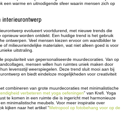
 ook een warme en uitnodigende sfeer waarin mensen zich op
 interieurontwerp
ieurontwerp evolueert voortdurend, met nieuwe trends die
e opnieuw worden ontdekt. Een huidige trend is het gebruik
he ontwerpen. Veel mensen kiezen ervoor om wandbilder te
of milieuvriendelijke materialen, wat niet alleen goed is voor
nieke uitstraling.
 populariteit van gepersonaliseerde muurdecoraties. Van op
andcollages, mensen willen hun ruimtes uniek maken door
hun levensstijl weerspiegelen. Deze trend sluit mooi aan bij
ieurontwerp en biedt eindeloze mogelijkheden voor creativiteit
ij het combineren van grote muurdecoraties met minimalistische
tendigheid verbeteren met yoga oefeningen
” van Krefi. Yoga
ust te komen in een ruimte die is ingericht met harmonieuze
en minimalistische meubels. Voor meer inspiratie over
k kijken naar het artikel “
Metropool op fotobehang voor op de