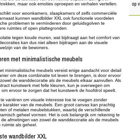
op 
 trekken, maar ook emoties oproepen en verhalen vertellen.
schikt voor woonkamers, slaapkamers of zelfs commerciële
Daarnaast kunnen wandbilder XXL ook functionele voordelen
che problemen te verminderen door geluidsgolven te
tere ruimtes of open plattegronden.
olatie tegen koude muren, wat bijdraagt aan het comfort van
ecoraties kan dus niet alleen bijdragen aan de visuele
welzijn van de bewoners.
eren met minimalistische meubels
 minimalistische meubels vereist enige aandacht voor detail
nier om deze combinatie tot leven te brengen, is door ervoor
 zowel de wanddecoratie als de meubels elkaar aanvullen. Als
bstract kunstwerk met felle kleuren, kun je overwegen om
n om ervoor te zorgen dat het kunstwerk de hoofdrol speelt.
te variëren om visuele interesse toe te voegen zonder
he karakter van de meubels. Een groot canvas kan prachtig
en of metalen meubelstukken, waarbij de verschillende
namisch geheel vormen. Het is ook belangrijk om rekening te
t de afmetingen van zowel de wanddecoratie als de meubels
e ruimte als geheel.
iste wandbilder XXL