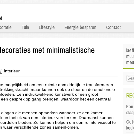
ld
oratie
Tuin
Lifestyle
Energie besparen
Contact
ecoraties met minimalistische
kref
muur
meu
Interieur
 mogelijkheid om een ruimte onmiddellijk te transformeren.
antrekkingskracht, maar kunnen ook de sfeer en de emotionele
RE
nvloeden. Een indrukwekkend kunstwerk of een groot
n een gesprek op gang brengen, waardoor het een centraal
Een 
sla
rste dingen die mensen opmerken wanneer ze een kamer
e esthetiek van een interieur versterken. Daarnaast kunnen
Cott
voordelen bieden. Ze kunnen helpen om een ruimte visueel te
keu
den waar verschillende zones samenkomen.