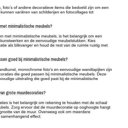
foto’s of andere decoratieve items die bedoeld zijn om een ​​
kunnen variëren van schilderijen en fotocollages tot
 met minimalistische meubels?
met minimalistische meubels, is het belangrijk om een ​​
e kunstwerken en de eenvoudige meubelstukken. Kies
tie als blikvanger en houd de rest van de ruimte rustig met
sen goed bij minimalistische meubels?
wandkunst, monochrome foto’s en eenvoudige wandtapijten zijn
raties die goed passen bij minimalistische meubels. Deze
udige uitstraling die goed past bij de minimalistische
 van grote muurdecoraties?
ties is het belangrijk om rekening te houden met de schaal
eubels. Zorg ervoor dat de muurdecoratie op ooghoogte hangt
de grootte van de muur. Overweeg ook om meerdere
n samenhangend effect.