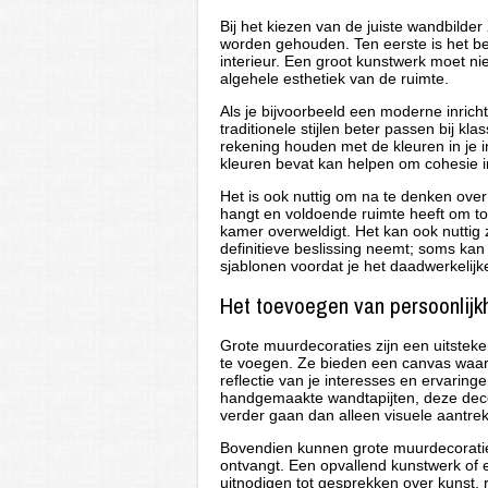
Bij het kiezen van de juiste wandbilde
worden gehouden. Ten eerste is het bel
interieur. Een groot kunstwerk moet nie
algehele esthetiek van de ruimte.
Als je bijvoorbeeld een moderne inricht
traditionele stijlen beter passen bij k
rekening houden met de kleuren in je 
kleuren bevat kan helpen om cohesie i
Het is ook nuttig om na te denken over
hangt en voldoende ruimte heeft om to
kamer overweldigt. Het kan ook nuttig z
definitieve beslissing neemt; soms ka
sjablonen voordat je het daadwerkelij
Het toevoegen van persoonlijkh
Grote muurdecoraties zijn een uitsteke
te voegen. Ze bieden een canvas waarop
reflectie van je interesses en ervaringe
handgemaakte wandtapijten, deze deco
verder gaan dan alleen visuele aantrek
Bovendien kunnen grote muurdecorati
ontvangt. Een opvallend kunstwerk of 
uitnodigen tot gesprekken over kunst, r