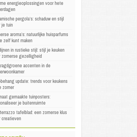
mme energieoplossingen voor hete
erdagen
mische pergola’s: schaduw en stijl
 je tuin
rse aroma’s: natuurlijke huisparfums
je zelf kunt maken
ijnen in rustieke stijl: stijl je keuken
r zomerse gezelligheid
ragdgroene accenten in de
erwoonkamer
behang update: trends voor keukens
e zomer
maat gemaakte tuinposters:
onaliseer je buitenruimte
terrazzo tafelblad: een zomerse klus
 creatieven