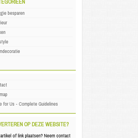
TEGORIEËN
rgie besparen
rieur
ken
style
mdecoratie
tact
emap
e for Us - Complete Guidelines
VERTEREN OP DEZE WEBSITE?
artikel of link plaatsen? Neem contact