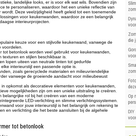
Sli
ieke, landelijke looks, er is voor elk wat wils. Bovendien zijn
ce te personaliseren, waardoor het een unieke reflectie van
zom
 wordt. Deze veelzijdigheid heeft geleid tot een toenemende
oplossingen voor keukenwanden, waardoor ze een belangrijk
Dyna
aagse interieurprojecten.
voor
Zome
die 
opulaire keuze voor een stijlvolle keukenwand, vanwege de
e voordelen.
Gord
r tot betonlook worden veel gebruikt voor keukenwanden,
voo
texturen en stijlen beschikbaar is.
 lopen uiteen van neutrale tinten tot gedurfde
Sma
lke interieurstijl een passende optie is.
zom
den, zoals gerecyclede materialen en milieuvriendelijke
irder vanwege de groeiende aandacht voor milieubewust
Foto
dez
n in opkomst als decoratieve elementen voor keukenwanden,
ieve mogelijkheden zijn om een unieke uitstraling te creëren.
Op 
en belangrijke rol bij het creëren van een moderne
ïntegreerde LED-verlichting en slimme verlichtingssystemen.
pers
enwand voor jouw interieurstijl is het belangrijk om rekening te
n en verlichting die het beste aansluiten bij de algehele
DIY 
voor
rmer tot betonlook