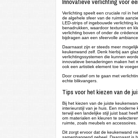
Innovatieve verlichting voor 
Verlichting speelt een cruciale rol i
de algehele sfeer van de ruimte aanzie
LED-strips of ingebouwde verlichting 
benadrukken, waardoor texturen en kle
verlichting boven of onder de crèdence 
bijdragen aan een sfeervolle ambiance
Daarnaast zijn er steeds meer mogelijk
keukenwand zelf. Denk hierbij aan glaz
verlichtingssystemen die kunnen wor
innovatieve benaderingen maken het mog
ook een artistiek element toe te voege
Door creatief om te gaan met verlich
echte blikvangers.
Tips voor het kiezen van de jui
Bij het kiezen van de juiste keukenwan
interieurstijl van je huis. Een modern
terwijl een landelijke stijl juist baat h
om materialen en kleuren te selectere
ruimte, zoals meubels en accessoires.
Dit zorgt ervoor dat de keukenwand nie
samenhangend geheel. Daarnaast is he