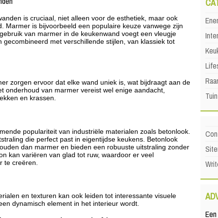
nden
CA
nden is cruciaal, niet alleen voor de esthetiek, maar ook
Ene
id. Marmer is bijvoorbeeld een populaire keuze vanwege zijn
et gebruik van marmer in de keukenwand voegt een vleugje
Inte
gecombineerd met verschillende stijlen, van klassiek tot
Keu
Life
Raa
r zorgen ervoor dat elke wand uniek is, wat bijdraagt aan de
, het onderhoud van marmer vereist wel enige aandacht,
Tuin
lekken en krassen.
ende populariteit van industriële materialen zoals betonlook.
Con
tstraling die perfect past in eigentijdse keukens. Betonlook
houden dan marmer en bieden een robuuste uitstraling zonder
Sit
eton kan variëren van glad tot ruw, waardoor er veel
r te creëren.
Writ
AD
ialen en texturen kan ook leiden tot interessante visuele
en dynamisch element in het interieur wordt.
Een 