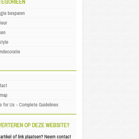
TEGORIEËN
rgie besparen
rieur
ken
style
mdecoratie
tact
emap
e for Us - Complete Guidelines
VERTEREN OP DEZE WEBSITE?
artikel of link plaatsen? Neem contact