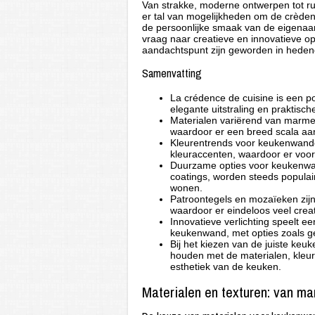
Van strakke, moderne ontwerpen tot rust
er tal van mogelijkheden om de crèden
de persoonlijke smaak van de eigenaar
vraag naar creatieve en innovatieve 
aandachtspunt zijn geworden in hedend
Samenvatting
La crédence de cuisine is een p
elegante uitstraling en praktisch
Materialen variërend van marme
waardoor er een breed scala aan 
Kleurentrends voor keukenwanden
kleuraccenten, waardoor er voor e
Duurzame opties voor keukenwan
coatings, worden steeds popula
wonen.
Patroontegels en mozaïeken zij
waardoor er eindeloos veel creat
Innovatieve verlichting speelt e
keukenwand, met opties zoals ge
Bij het kiezen van de juiste keuk
houden met de materialen, kleure
esthetiek van de keuken.
Materialen en texturen: van ma