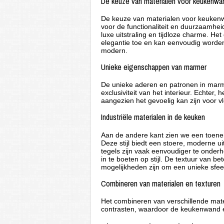
De keuze van materialen voor keukenwa
De keuze van materialen voor keukenwa
voor de functionaliteit en duurzaamhe
luxe uitstraling en tijdloze charme. H
elegantie toe en kan eenvoudig worden 
modern.
Unieke eigenschappen van marmer
De unieke aderen en patronen in marme
exclusiviteit van het interieur. Echter
aangezien het gevoelig kan zijn voor v
Industriële materialen in de keuken
Aan de andere kant zien we een toenem
Deze stijl biedt een stoere, moderne ui
tegels zijn vaak eenvoudiger te onder
in te boeten op stijl. De textuur van b
mogelijkheden zijn om een unieke sfee
Combineren van materialen en texturen
Het combineren van verschillende mater
contrasten, waardoor de keukenwand e