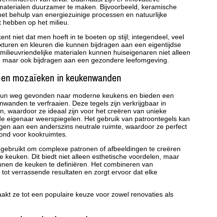
 materialen duurzamer te maken. Bijvoorbeeld, keramische
t behulp van energiezuinige processen en natuurlijke
 hebben op het milieu.
t niet dat men hoeft in te boeten op stijl; integendeel, veel
turen en kleuren die kunnen bijdragen aan een eigentijdse
 milieuvriendelijke materialen kunnen huiseigenaren niet alleen
n, maar ook bijdragen aan een gezondere leefomgeving.
 en mozaïeken in keukenwanden
hun weg gevonden naar moderne keukens en bieden een
anden te verfraaien. Deze tegels zijn verkrijgbaar in
n, waardoor ze ideaal zijn voor het creëren van unieke
de eigenaar weerspiegelen. Het gebruik van patroontegels kan
egen aan een anderszins neutrale ruimte, waardoor ze perfect
rond voor kookruimtes.
ebruikt om complexe patronen of afbeeldingen te creëren
 keuken. Dit biedt niet alleen esthetische voordelen, maar
nen de keuken te definiëren. Het combineren van
 tot verrassende resultaten en zorgt ervoor dat elke
akt ze tot een populaire keuze voor zowel renovaties als