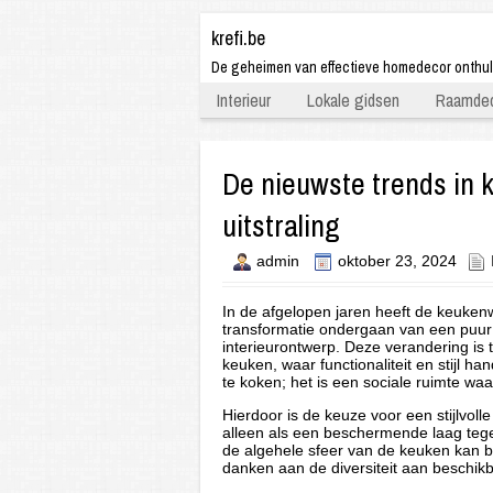
krefi.be
De geheimen van effectieve homedecor onthu
Interieur
Lokale gidsen
Raamdec
De nieuwste trends in 
uitstraling
admin
oktober 23, 2024
In de afgelopen jaren heeft de keukenw
transformatie ondergaan van een puur 
interieurontwerp. Deze verandering is
keuken, waar functionaliteit en stijl h
te koken; het is een sociale ruimte w
Hierdoor is de keuze voor een stijlvol
alleen als een beschermende laag tege
de algehele sfeer van de keuken kan b
danken aan de diversiteit aan beschikba