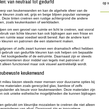
en: van neutraal tot gedurfd
op 
ontwerp van keukenwanden en kan de algehele sfeer van de
e kleuren zoals wit, grijs en beige blijven populair vanwege
ing. Deze tinten creëren een rustige achtergrond die andere
en, zoals keukenkasten of werkbladen.
pen om een gevoel van ruimte en licht te creëren, wat vooral
gebruik van lichte kleuren kan ook bijdragen aan een frisse en
in een ruimte waar voedsel wordt bereid. Aan de andere kant
 kleuren en patronen die een statement maken.
gdgroen of zelfs zwart kunnen een dramatisch effect hebben
Het gebruik van gedurfde kleuren kan ook helpen om bepaalde
s het kookgedeelte of de eetruimte. Daarnaast zijn er steeds
xperimenteren door middel van tegels met patronen of
alleen functioneel maar ook visueel aantrekkelijk wordt.
ieubewuste keukenwand
t milieu kiezen steeds meer mensen voor duurzame opties bij
me materialen zoals gerecycled glas, bamboe of zelfs
pulairder als keuze voor keukenwanden. Deze materialen zijn
eden ook unieke esthetische mogelijkheden die kunnen bijdragen
n gebruikt om kleurrijke mozaïeken te creëren die niet alleen
verminderen van afval. Daarnaast zijn er innovatieve