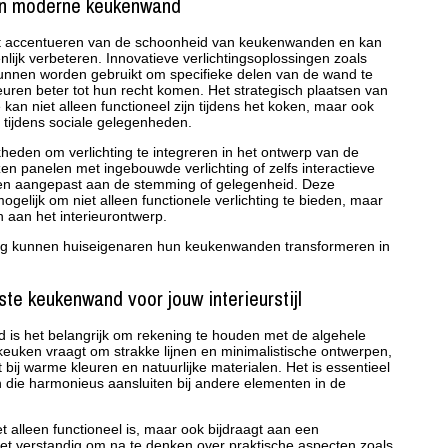
een moderne keukenwand
n het accentueren van de schoonheid van keukenwanden en kan
nlijk verbeteren. Innovatieve verlichtingsoplossingen zoals
kunnen worden gebruikt om specifieke delen van de wand te
uren beter tot hun recht komen. Het strategisch plaatsen van
kan niet alleen functioneel zijn tijdens het koken, maar ook
 tijdens sociale gelegenheden.
heden om verlichting te integreren in het ontwerp van de
en panelen met ingebouwde verlichting of zelfs interactieve
den aangepast aan de stemming of gelegenheid. Deze
elijk om niet alleen functionele verlichting te bieden, maar
n aan het interieurontwerp.
ting kunnen huiseigenaren hun keukenwanden transformeren in
ste keukenwand voor jouw interieurstijl
d is het belangrijk om rekening te houden met de algehele
e keuken vraagt om strakke lijnen en minimalistische ontwerpen,
eeft bij warme kleuren en natuurlijke materialen. Het is essentieel
n die harmonieus aansluiten bij andere elementen in de
t alleen functioneel is, maar ook bijdraagt aan een
t verstandig om na te denken over praktische aspecten zoals