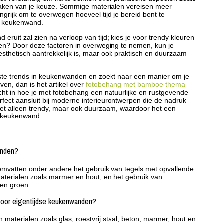
aken van je keuze. Sommige materialen vereisen meer
grijk om te overwegen hoeveel tijd je bereid bent te
e keukenwand.
ruit zal zien na verloop van tijd; kies je voor trendy kleuren
ren? Door deze factoren in overweging te nemen, kun je
 esthetisch aantrekkelijk is, maar ook praktisch en duurzaam
wste trends in keukenwanden en zoekt naar een manier om je
ven, dan is het artikel over
fotobehang met bamboe thema
nzicht in hoe je met fotobehang een natuurlijke en rustgevende
erfect aansluit bij moderne interieurontwerpen die de nadruk
niet alleen trendy, maar ook duurzaam, waardoor het een
le keukenwand.
anden?
mvatten onder andere het gebruik van tegels met opvallende
materialen zoals marmer en hout, en het gebruik van
 en groen.
voor eigentijdse keukenwanden?
aterialen zoals glas, roestvrij staal, beton, marmer, hout en