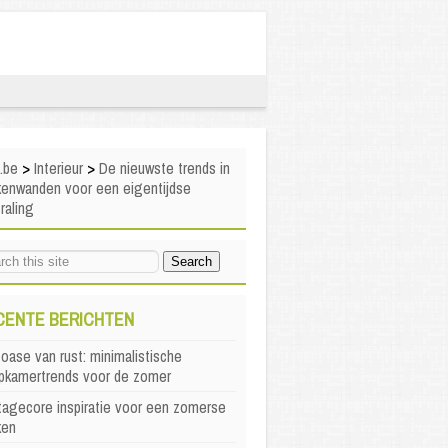
i.be
>
Interieur
>
De nieuwste trends in
kenwanden voor een eigentijdse
traling
CENTE BERICHTEN
oase van rust: minimalistische
apkamertrends voor de zomer
agecore inspiratie voor een zomerse
ken