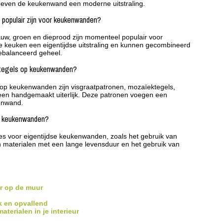
 geven de keukenwand een moderne uitstraling.
l populair zijn voor keukenwanden?
auw, groen en dieprood zijn momenteel populair voor
keuken een eigentijdse uitstraling en kunnen gecombineerd
ebalanceerd geheel.
r tegels op keukenwanden?
 op keukenwanden zijn visgraatpatronen, mozaïektegels,
een handgemaakt uiterlijk. Deze patronen voegen een
kenwand.
se keukenwanden?
ies voor eigentijdse keukenwanden, zoals het gebruik van
n materialen met een lange levensduur en het gebruik van
r op de muur
jk en opvallend
terialen in je interieur