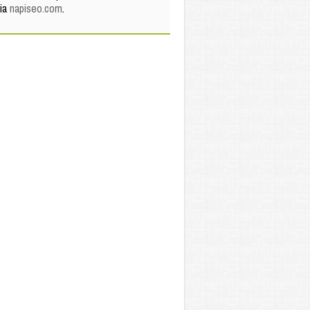
via
napiseo.com
.