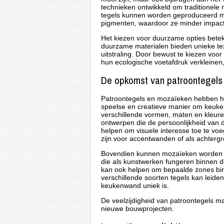
technieken ontwikkeld om traditionele
tegels kunnen worden geproduceerd me
pigmenten, waardoor ze minder impact
Het kiezen voor duurzame opties beteken
duurzame materialen bieden unieke tex
uitstraling. Door bewust te kiezen voor
hun ecologische voetafdruk verkleine
De opkomst van patroontegels
Patroontegels en mozaïeken hebben 
speelse en creatieve manier om keukenw
verschillende vormen, maten en kleure
ontwerpen die de persoonlijkheid van 
helpen om visuele interesse toe te vo
zijn voor accentwanden of als achterg
Bovendien kunnen mozaïeken worden g
die als kunstwerken fungeren binnen de
kan ook helpen om bepaalde zones bin
verschillende soorten tegels kan leiden
keukenwand uniek is.
De veelzijdigheid van patroontegels ma
nieuwe bouwprojecten.