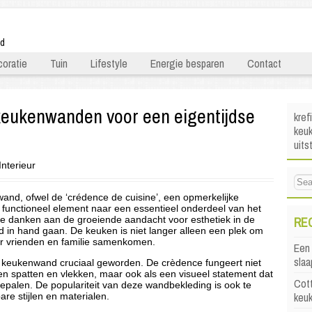
ld
oratie
Tuin
Lifestyle
Energie besparen
Contact
keukenwanden voor een eigentijdse
kref
keu
uits
Interieur
and, ofwel de ‘crédence de cuisine’, een opmerkelijke
functioneel element naar een essentieel onderdeel van het
RE
 te danken aan de groeiende aandacht voor esthetiek in de
and in hand gaan. De keuken is niet langer alleen een plek om
aar vrienden en familie samenkomen.
Een 
sla
le keukenwand cruciaal geworden. De crèdence fungeert niet
n spatten en vlekken, maar ook als een visueel statement dat
Cott
epalen. De populariteit van deze wandbekleding is ook te
keu
re stijlen en materialen.