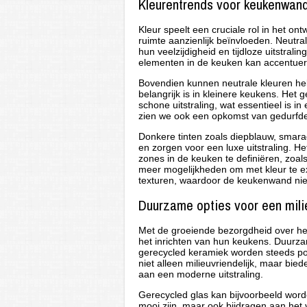
Kleurentrends voor keukenwand
Kleur speelt een cruciale rol in het 
ruimte aanzienlijk beïnvloeden. Neutral
hun veelzijdigheid en tijdloze uitstral
elementen in de keuken kan accentuer
Bovendien kunnen neutrale kleuren hel
belangrijk is in kleinere keukens. Het 
schone uitstraling, wat essentieel is 
zien we ook een opkomst van gedurfde
Donkere tinten zoals diepblauw, smara
en zorgen voor een luxe uitstraling. 
zones in de keuken te definiëren, zoal
meer mogelijkheden om met kleur te e
texturen, waardoor de keukenwand niet 
Duurzame opties voor een mil
Met de groeiende bezorgdheid over he
het inrichten van hun keukens. Duurza
gerecycled keramiek worden steeds po
niet alleen milieuvriendelijk, maar bi
aan een moderne uitstraling.
Gerecycled glas kan bijvoorbeeld worde
mooi zijn, maar ook bijdragen aan het 