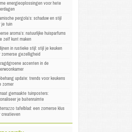
mme energieoplossingen voor hete
erdagen
mische pergola’s: schaduw en stijl
 je tuin
rse aroma’s: natuurlijke huisparfums
je zelf kunt maken
ijnen in rustieke stijl: stijl je keuken
r zomerse gezelligheid
ragdgroene accenten in de
erwoonkamer
behang update: trends voor keukens
e zomer
maat gemaakte tuinposters:
onaliseer je buitenruimte
terrazzo tafelblad: een zomerse klus
 creatieven