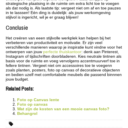
strategische plaatsing in de ruimte om extra licht toe te voegen
als dat nodig is. Als laatste tip: vergeet niet om af en toe pauzes
in te lasssen! Eén ding is duidelijk: als jouw werkomgeving
stijlvol is ingericht, wil je er graag blijven!
Conclusie
Het creëren van eeen stijlvolle werkplek kan helpen bij het
verbeteren van productiviteit en motivatie. Er zijn veel
verschillende manieren waarop je inspiratie kunt vindne voor het
ontwerpen van jouw
perfecte thuiskantoor
: denk aan Pinterest,
Instagram of tijdschriften doorbladeren. Kies neutrale tintnen als
basis voor de ruimte en voeg vervolgens accentmuurverf toe in
fellere tintnen. Vergeet niet om accessoires toe te voegenn
zoals planten, posters, foto op canvas of decoratieve objectenn
en bedien uzelf met comfortabele meubels die passend binnnen
jouw budget.
Related Posts:
Foto op Canvas lente
Foto op canvas
Wat zijn de kosten van een mooie canvas foto?
Behangrol