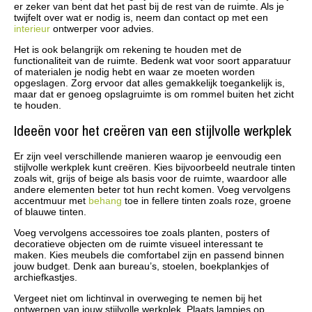
er zeker van bent dat het past bij de rest van de ruimte. Als je
twijfelt over wat er nodig is, neem dan contact op met een
interieur
ontwerper voor advies.
Het is ook belangrijk om rekening te houden met de
functionaliteit van de ruimte. Bedenk wat voor soort apparatuur
of materialen je nodig hebt en waar ze moeten worden
opgeslagen. Zorg ervoor dat alles gemakkelijk toegankelijk is,
maar dat er genoeg opslagruimte is om rommel buiten het zicht
te houden.
Ideeën voor het creëren van een stijlvolle werkplek
Er zijn veel verschillende manieren waarop je eenvoudig een
stijlvolle werkplek kunt creëren. Kies bijvoorbeeld neutrale tinten
zoals wit, grijs of beige als basis voor de ruimte, waardoor alle
andere elementen beter tot hun recht komen. Voeg vervolgens
accentmuur met
behang
toe in fellere tinten zoals roze, groene
of blauwe tinten.
Voeg vervolgens accessoires toe zoals planten, posters of
decoratieve objecten om de ruimte visueel interessant te
maken. Kies meubels die comfortabel zijn en passend binnen
jouw budget. Denk aan bureau’s, stoelen, boekplankjes of
archiefkastjes.
Vergeet niet om lichtinval in overweging te nemen bij het
ontwerpen van jouw stijlvolle werkplek. Plaats lampjes op