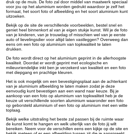
druk op de muis. De foto zal door middel van maatwerk speciaal
voor jou op het aluminium worden gedrukt waardoor je zelf het
formaat, het soort foto of afbeelding en het soort aluminium kunt
uitzoeken.
Bekijk op de site de verschillende voorbeelden, bestel snel en
geniet heel binnenkort al van je eigen stukje kunst. Wil je de foto
van je kinderen, van je trouwdag of misschien wel van je eerste
auto of lievelingsdier voor altijd laten vastleggen? Overweeg dan
eens om een foto op aluminium van topkwaliteit te laten
drukken.
De foto wordt direct op het aluminium geprint in de allerhoogste
kwaliteit. Doordat er wordt geprint met ecologische en
milieuvriendelijke inkt ben je verzekerd van kwaliteit en een foto
met diepgang en prachtige kleuren.
Het is ook mogelijk om een bevestigingsplaat aan de achterkant
van je aluminium afbeelding te laten maken zodat je deze
eenvoudig kunt bevestigen aan een wand naar keuze. Bij je
aankoop van een foto op aluminium van topkwaliteit heb je de
keuze uit verschillende soorten aluminium waaronder een foto
op geborsteld aluminium of een foto op aluminium met een witte
toplaag.
Bekijk welke uitstraling het beste zal passen bij de ruimte waar
de kunst komt te hangen en welk uiterlijk van de foto jij wilt
bereiken. Neem voor de verschillen eens een kijkje op de site en
bekijk meteen of er een afbeelding tussen zit die je aanspreekt