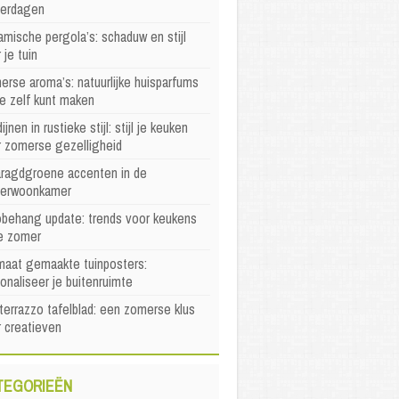
erdagen
mische pergola’s: schaduw en stijl
 je tuin
rse aroma’s: natuurlijke huisparfums
je zelf kunt maken
ijnen in rustieke stijl: stijl je keuken
r zomerse gezelligheid
ragdgroene accenten in de
erwoonkamer
behang update: trends voor keukens
e zomer
maat gemaakte tuinposters:
onaliseer je buitenruimte
terrazzo tafelblad: een zomerse klus
 creatieven
TEGORIEËN