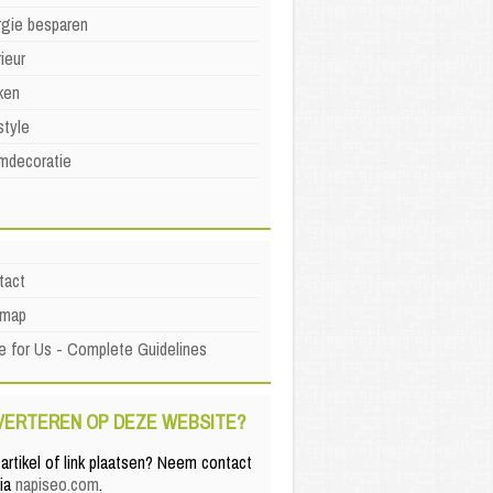
rgie besparen
rieur
ken
style
mdecoratie
tact
emap
e for Us - Complete Guidelines
VERTEREN OP DEZE WEBSITE?
artikel of link plaatsen? Neem contact
via
napiseo.com
.