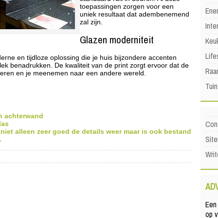
toepassingen zorgen voor een
Ene
uniek resultaat dat adembenemend
zal zijn.
Inte
Glazen moderniteit
Keu
Life
rne en tijdloze oplossing die je huis bijzondere accenten
lek benadrukken. De kwaliteit van de print zorgt ervoor dat de
Raa
leren en je meenemen naar een andere wereld.
Tuin
en achterwand
Con
las
 niet alleen zeer goed de details weer maar is ook bestand
Sit
.
Writ
AD
Een 
op 