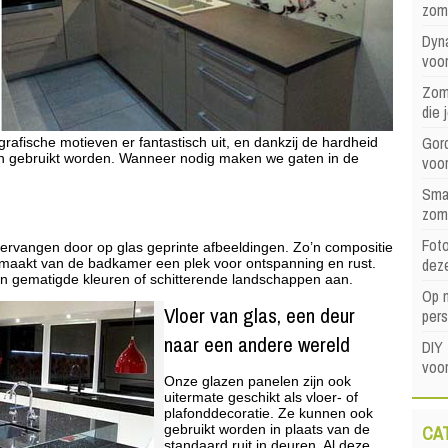
zom
Dyna
voor
Zome
die 
Gord
e grafische motieven er fantastisch uit, en dankzij de hardheid
zen gebruikt worden. Wanneer nodig maken we gaten in de
voo
Sma
zom
Foto
vervangen door op glas geprinte afbeeldingen. Zo’n compositie
dez
maakt van de badkamer een plek voor ontspanning en rust.
in gematigde kleuren of schitterende landschappen aan.
Op 
Vloer van glas, een deur
pers
naar een andere wereld
DIY 
voor
Onze glazen panelen zijn ook
uitermate geschikt als vloer- of
plafonddecoratie. Ze kunnen ook
CA
gebruikt worden in plaats van de
standaard ruit in deuren. Al deze