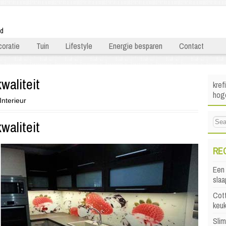
ld
oratie
Tuin
Lifestyle
Energie besparen
Contact
waliteit
kref
hoge
Interieur
waliteit
RE
Een 
sla
Cott
keu
Sli