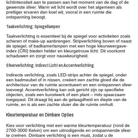
lichtintensiteit aan te passen aan het moment van de dag of de
gewenste sfeer. Warm wit licht wordt over het algemeen als
prettiger ervaren dan koel wit, vooral in een ruimte die
ontspanning beoogt.
Taakverlichting: Spiegellampen
Taakverlichting is essentieel bij de spiegel voor activiteiten zoals
scheren of make-up aanbrengen. Stripverlichting boven of naast
de spiegel, of badkamerlampen met een hoge kleurweergave-
index (CRI) bieden helder en kleurgetrouw licht. Dit voorkomt
schaduwen en zorgt voor nauwkeurigheid.
Sfeerverlichting: Indirect Licht en Accentverlichting
Indirecte verlichting, zoals LED-strips achter de spiegel, onder
een badmeubel of in nissen, creëert een zachte gloed die de
architectuur van de ruimte accentueert en een ontspannen sfeer
toevoegt. Accentverlichting kan ook gericht zijn op specifieke
objecten, zoals een kunstwerk of een plant – mits spaarzaam
toegepast. Dit draagt bij aan de gelaagdheid en diepte van de
ruimte, en is als een zachte sluier die de ruimte omhult.
Kleurtemperatuur en Dimbare Opties
Kies voor verlichting met een warme kleurtemperatuur (rond de
2700-3000 Kelvin) om een uitnodigende en ontspannende sfeer
te creëren. Dimbare verlichting is een must, zodat u de