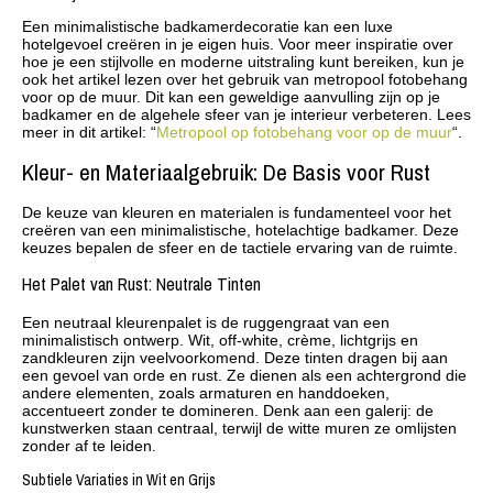
Een minimalistische badkamerdecoratie kan een luxe
hotelgevoel creëren in je eigen huis. Voor meer inspiratie over
hoe je een stijlvolle en moderne uitstraling kunt bereiken, kun je
ook het artikel lezen over het gebruik van metropool fotobehang
voor op de muur. Dit kan een geweldige aanvulling zijn op je
badkamer en de algehele sfeer van je interieur verbeteren. Lees
meer in dit artikel: “
Metropool op fotobehang voor op de muur
“.
Kleur- en Materiaalgebruik: De Basis voor Rust
De keuze van kleuren en materialen is fundamenteel voor het
creëren van een minimalistische, hotelachtige badkamer. Deze
keuzes bepalen de sfeer en de tactiele ervaring van de ruimte.
Het Palet van Rust: Neutrale Tinten
Een neutraal kleurenpalet is de ruggengraat van een
minimalistisch ontwerp. Wit, off-white, crème, lichtgrijs en
zandkleuren zijn veelvoorkomend. Deze tinten dragen bij aan
een gevoel van orde en rust. Ze dienen als een achtergrond die
andere elementen, zoals armaturen en handdoeken,
accentueert zonder te domineren. Denk aan een galerij: de
kunstwerken staan centraal, terwijl de witte muren ze omlijsten
zonder af te leiden.
Subtiele Variaties in Wit en Grijs