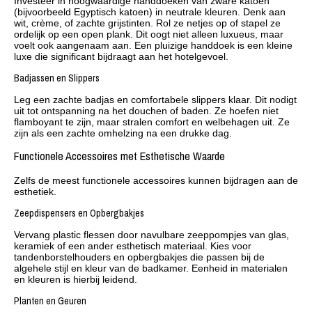
Investeer in hoogwaardige handdoeken van zware katoen
(bijvoorbeeld Egyptisch katoen) in neutrale kleuren. Denk aan
wit, crème, of zachte grijstinten. Rol ze netjes op of stapel ze
ordelijk op een open plank. Dit oogt niet alleen luxueus, maar
voelt ook aangenaam aan. Een pluizige handdoek is een kleine
luxe die significant bijdraagt aan het hotelgevoel.
Badjassen en Slippers
Leg een zachte badjas en comfortabele slippers klaar. Dit nodigt
uit tot ontspanning na het douchen of baden. Ze hoefen niet
flamboyant te zijn, maar stralen comfort en welbehagen uit. Ze
zijn als een zachte omhelzing na een drukke dag.
Functionele Accessoires met Esthetische Waarde
Zelfs de meest functionele accessoires kunnen bijdragen aan de
esthetiek.
Zeepdispensers en Opbergbakjes
Vervang plastic flessen door navulbare zeeppompjes van glas,
keramiek of een ander esthetisch materiaal. Kies voor
tandenborstelhouders en opbergbakjes die passen bij de
algehele stijl en kleur van de badkamer. Eenheid in materialen
en kleuren is hierbij leidend.
Planten en Geuren