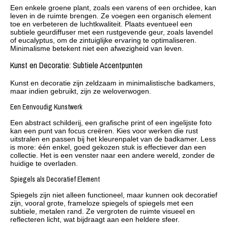
Een enkele groene plant, zoals een varens of een orchidee, kan
leven in de ruimte brengen. Ze voegen een organisch element
toe en verbeteren de luchtkwaliteit. Plaats eventueel een
subtiele geurdiffuser met een rustgevende geur, zoals lavendel
of eucalyptus, om de zintuiglijke ervaring te optimaliseren.
Minimalisme betekent niet een afwezigheid van leven.
Kunst en Decoratie: Subtiele Accentpunten
Kunst en decoratie zijn zeldzaam in minimalistische badkamers,
maar indien gebruikt, zijn ze weloverwogen.
Een Eenvoudig Kunstwerk
Een abstract schilderij, een grafische print of een ingelijste foto
kan een punt van focus creëren. Kies voor werken die rust
uitstralen en passen bij het kleurenpalet van de badkamer. Less
is more: één enkel, goed gekozen stuk is effectiever dan een
collectie. Het is een venster naar een andere wereld, zonder de
huidige te overladen.
Spiegels als Decoratief Element
Spiegels zijn niet alleen functioneel, maar kunnen ook decoratief
zijn, vooral grote, frameloze spiegels of spiegels met een
subtiele, metalen rand. Ze vergroten de ruimte visueel en
reflecteren licht, wat bijdraagt aan een heldere sfeer.