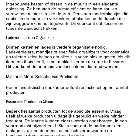
Ingebouwde kasten of nissen in de muur zijn een elegante
oplossing. Ze benutten de ruimte efficiënt en laten spullen
verdwijnen achter strakke deuren. Denk aan medicijnkastjes die
subtiel in de muur zijn verzonken, of planken in de douche die
zijn weggewerkt in het tegelwerk. Dit voorkomt dat flessen en
tubes de aandacht trekken.
Ladeverdelers en Organizers
Binnen kasten en lades is verdere organisatie nodig.
Ladeverdelers, mandjes of specifieke organizers voor cosmetica
en toiletartikelen helpen om alles zijn vaste plek te geven. Als elk
item een thuis heeft, is het makkelijker om de orde te bewaren.
Dit voorkomt de anarchie van losse items die rondzwerven.
Minder is Meer: Selectie van Producten
Een minimalistische badkamer oefent restrictie uit op het aantal
producten.
Essentiële Producten Alleen
Beperk het aantal producten tot de absolute essentie. Vraag
uzelf af welke producten u dagelijks gebruikt en welke minder
frequent. De laatste kunnen elders worden opgeborgen, in een
voorraadkast bijvoorbeeld. Stel u voor dat de badkamer een
etalage is: alleen de meest esthetisch verantwoorde en
functionele items mogen getoond worden.