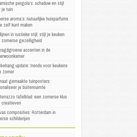
mische pergola’s: schaduw en stijl
 je tuin
rse aroma’s: natuurlijke huisparfums
je zelf kunt maken
ijnen in rustieke stijl: stijl je keuken
r zomerse gezelligheid
ragdgroene accenten in de
erwoonkamer
behang update: trends voor keukens
e zomer
maat gemaakte tuinposters:
onaliseer je buitenruimte
terrazzo tafelblad: een zomerse klus
 creatieven
as composities: Rotterdam in
rse schilderijen