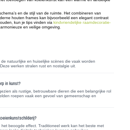
schema’s en de stijl van de ruimte. Het combineren van
oderne houten frames kan bijvoorbeeld een elegant contrast
ouden, kun je tips vinden via
kindvriendelijke raamdecoratie-
harmonieuze en veilige omgeving.
 de natuurlijke en huiselijke scènes die vaak worden
Deze werken stralen rust en nostalgie uit.
rp in kunst?
ezien als rustige, betrouwbare dieren die een belangrijke rol
beelden roepen vaak een gevoel van gemeenschap en
oeienkunstschilderij?
 het beoogde effect. Traditioneel werk kan het beste met