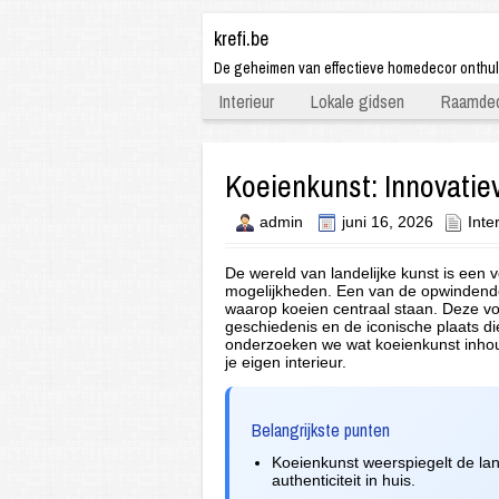
krefi.be
De geheimen van effectieve homedecor onthu
Interieur
Lokale gidsen
Raamdec
Koeienkunst: Innovatiev
admin
juni 16, 2026
Inte
De wereld van landelijke kunst is een v
mogelijkheden. Een van de opwindende 
waarop koeien centraal staan. Deze vo
geschiedenis en de iconische plaats die 
onderzoeken we wat koeienkunst inhoud
je eigen interieur.
Belangrijkste punten
Koeienkunst weerspiegelt de land
authenticiteit in huis.