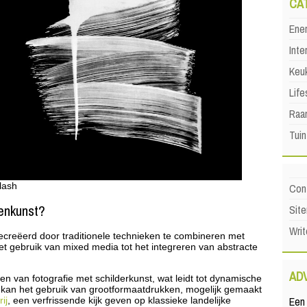
CA
Ene
Inte
Keu
Life
Raa
Tuin
plash
Con
ienkunst?
Sit
Writ
creëerd door traditionele technieken te combineren met
het gebruik van mixed media tot het integreren van abstracte
AD
en van fotografie met schilderkunst, wat leidt tot dynamische
t kan het gebruik van grootformaatdrukken, mogelijk gemaakt
Een 
ij
, een verfrissende kijk geven op klassieke landelijke