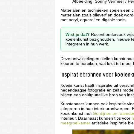
Afbeelding: Sonny Vermeer / Pe
Materialen en technieken spelen een cr
materialen zoals olieverf en doek wo
met acryl, aquarel en digitale tools.
Wist je dat?
Recent onderzoek wijst
koeienkunst bezighouden, nieuwe tec
integreren in hun werk.
Deze ontwikkelingen stellen kunstenaa
kleuren te bereiken, wat leidt tot mee
Inspiratiebronnen voor koeienk
Koeienkunst haalt inspiratie uit versch
hedendaagse fotografie en zelfs mode.
blijven een onuitputtelijke bron van insp
Kunstenaars kunnen ook inspiratie vin
integreren in hun interieurontwerpen.
koeienkunst met
Gordijnen en raamdec
interieur. Daarnaast kunnen tips voor
h
meegroeikamer
artistieke inspiratie b