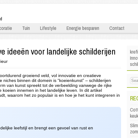
ld
oratie
Tuin
Lifestyle
Energie besparen
Contact
e ideeën voor landelijke schilderijen
kref
Inno
rieur
schi
oortdurend groeiend veld, vol innovatie en creatieve
niches binnen dit domein is “koeienkunst” – schilderijen
rm van kunst spreekt tot de verbeelding vanwege de rijke
koeien innemen in het landelijke leven. In dit artikel
t, waarom het zo populair is en hoe je het kunt integreren in
RE
Cott
keu
Sli
elijke leefstijl en brengt een gevoel van rust en
zom