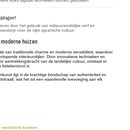
nere looks digitale technieken kunnen gebruiken.
ijdragen?
en door het gebruik van milieuvriendelijke verf en
wustzijn over de rijke agrarische cultuur.
r moderne huizen
ie van traditionele charme en moderne sensibiliteit, waardoor
enlopende interieurstijlen. Door innovatieve technieken en
e aantrekkingskracht van de landelijke cultuur, ontstaat er
s betekenisvol is.
nkunst ligt in de krachtige boodschap van authenticiteit en
tstraalt, wat het tot een waardevolle toevoeging aan elk
 modulaire banken