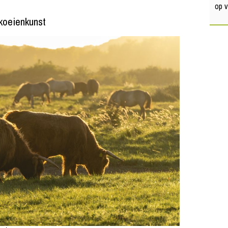
op 
koeienkunst