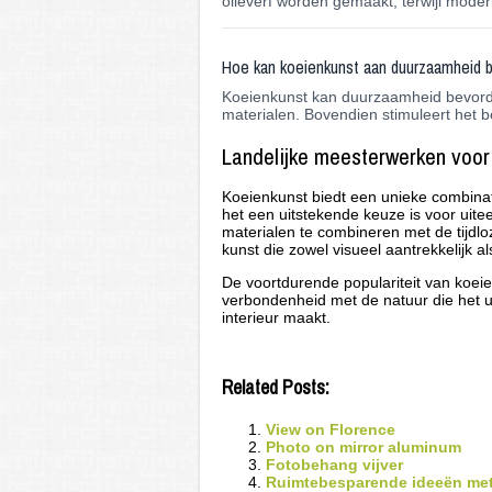
olieverf worden gemaakt, terwijl moder
Hoe kan koeienkunst aan duurzaamheid b
Koeienkunst kan duurzaamheid bevorder
materialen. Bovendien stimuleert het be
Landelijke meesterwerken voo
Koeienkunst biedt een unieke combinat
het een uitstekende keuze is voor uite
materialen te combineren met de tijdloz
kunst die zowel visueel aantrekkelijk al
De voortdurende populariteit van koeie
verbondenheid met de natuur die het ui
interieur maakt.
Related Posts:
View on Florence
Photo on mirror aluminum
Fotobehang vijver
Ruimtebesparende ideeën met