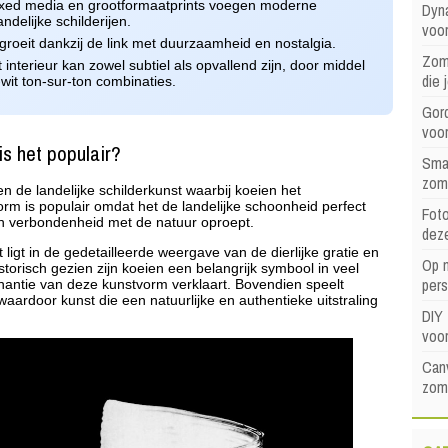
ixed media en grootformaatprints voegen moderne
Dyna
ndelijke schilderijen.
voor
groeit dankzij de link met duurzaamheid en nostalgia.
Zome
 interieur kan zowel subtiel als opvallend zijn, door middel
die 
-wit ton-sur-ton combinaties.
Gord
voo
s het populair?
Sma
zom
en de landelijke schilderkunst waarbij koeien het
m is populair omdat het de landelijke schoonheid perfect
Foto
en verbondenheid met de natuur oproept.
dez
ligt in de gedetailleerde weergave van de dierlijke gratie en
Op 
storisch gezien zijn koeien een belangrijk symbool in veel
pers
onantie van deze kunstvorm verklaart. Bovendien speelt
aardoor kunst die een natuurlijke en authentieke uitstraling
DIY 
voor
Canv
zome