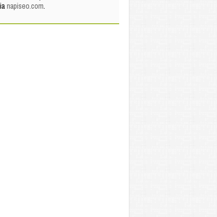
via
napiseo.com
.