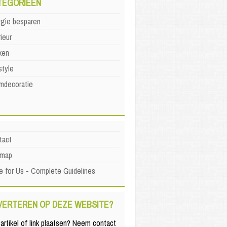
TEGORIEËN
rgie besparen
rieur
ken
style
mdecoratie
tact
emap
e for Us - Complete Guidelines
VERTEREN OP DEZE WEBSITE?
artikel of link plaatsen? Neem contact