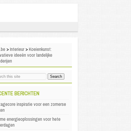
i.be
>
Interieur
>
Koeienkunst:
vatieve ideeën voor landelijke
lderijen
CENTE BERICHTEN
agecore inspiratie voor een zomerse
ken
mme energieoplossingen voor hete
erdagen