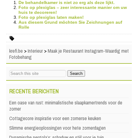
De behandelkamer is niet zo erg als deze lijkt.
Foto op plexiglas – zeer interessante manier om uw
huis te decoreren!
Foto op plexiglas laten maken!
Aus diesem Grund möchten Sie Zeichnungen auf
Rolle
krefi.be
>
Interieur
>
Maak je Restaurant Instagram-Waardig met
Fotobehang
RECENTE BERICHTEN
Een oase van rust: minimalistische slaapkamertrends voor de
zomer
Cottagecore inspiratie voor een zomerse keuken
Slimme energieoplossingen voor hete zomerdagen
Dynamische pergola’s: schaduw en stijl voor je tuin