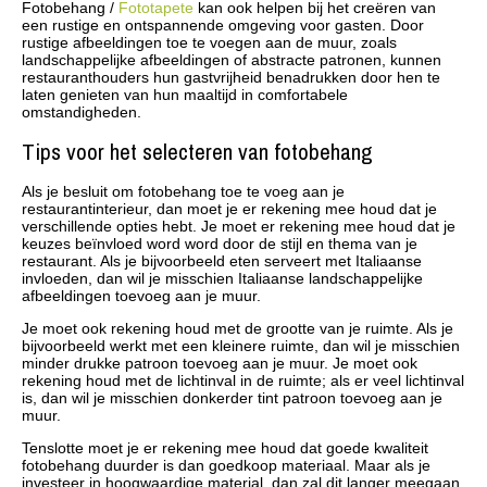
Fotobehang /
Fototapete
kan ook helpen bij het creëren van
een rustige en ontspannende omgeving voor gasten. Door
rustige afbeeldingen toe te voegen aan de muur, zoals
landschappelijke afbeeldingen of abstracte patronen, kunnen
restauranthouders hun gastvrijheid benadrukken door hen te
laten genieten van hun maaltijd in comfortabele
omstandigheden.
Tips voor het selecteren van fotobehang
Als je besluit om fotobehang toe te voeg aan je
restaurantinterieur, dan moet je er rekening mee houd dat je
verschillende opties hebt. Je moet er rekening mee houd dat je
keuzes beïnvloed word word door de stijl en thema van je
restaurant. Als je bijvoorbeeld eten serveert met Italiaanse
invloeden, dan wil je misschien Italiaanse landschappelijke
afbeeldingen toevoeg aan je muur.
Je moet ook rekening houd met de grootte van je ruimte. Als je
bijvoorbeeld werkt met een kleinere ruimte, dan wil je misschien
minder drukke patroon toevoeg aan je muur. Je moet ook
rekening houd met de lichtinval in de ruimte; als er veel lichtinval
is, dan wil je misschien donkerder tint patroon toevoeg aan je
muur.
Tenslotte moet je er rekening mee houd dat goede kwaliteit
fotobehang duurder is dan goedkoop materiaal. Maar als je
investeer in hoogwaardige material, dan zal dit langer meegaan