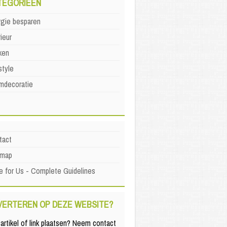
TEGORIEËN
rgie besparen
rieur
ken
style
mdecoratie
tact
emap
e for Us - Complete Guidelines
VERTEREN OP DEZE WEBSITE?
artikel of link plaatsen? Neem contact