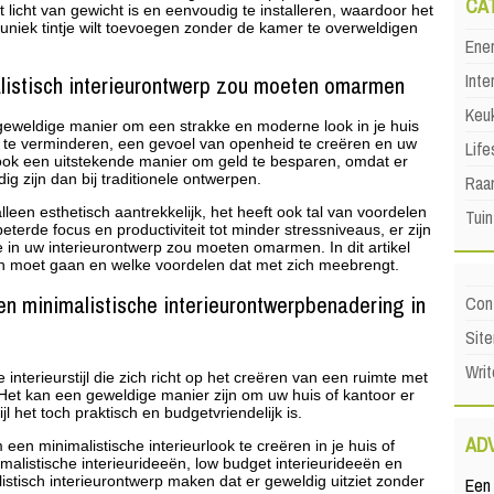
CA
 licht van gewicht is en eenvoudig te installeren, waardoor het
n uniek tintje wilt toevoegen zonder de kamer te overweldigen
Ene
Inte
istisch interieurontwerp zou moeten omarmen
Keu
 geweldige manier om een strakke en moderne look in je huis
 te verminderen, een gevoel van openheid te creëren en uw
Life
s ook een uitstekende manier om geld te besparen, omdat er
g zijn dan bij traditionele ontwerpen.
Raa
alleen esthetisch aantrekkelijk, het heeft ook tal van voordelen
Tuin
terde focus en productiviteit tot minder stressniveaus, er zijn
in uw interieurontwerp zou moeten omarmen. In dit artikel
h moet gaan en welke voordelen dat met zich meebrengt.
en minimalistische interieurontwerpbenadering in
Con
Sit
Writ
interieurstijl die zich richt op het creëren van een ruimte met
et kan een geweldige manier zijn om uw huis of kantoor er
ijl het toch praktisch en budgetvriendelijk is.
AD
m een minimalistische interieurlook te creëren in je huis of
listische interieurideeën, low budget interieurideeën en
istisch interieurontwerp maken dat er geweldig uitziet zonder
Een 