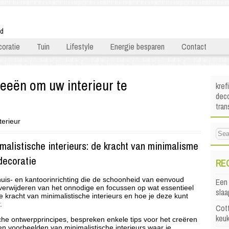
ld
oratie
Tuin
Lifestyle
Energie besparen
Contact
deeën om uw interieur te
kref
deco
tra
terieur
malistische interieurs: de kracht van minimalisme
decoratie
RE
huis- en kantoorinrichting die de schoonheid van eenvoud
Een 
 verwijderen van het onnodige en focussen op wat essentieel
sla
 kracht van minimalistische interieurs en hoe je deze kunt
.
Cott
keu
che ontwerpprincipes, bespreken enkele tips voor het creëren
n voorbeelden van minimalistische interieurs waar je