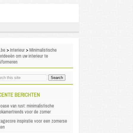
i.be
>
Interieur
>
Minimalistische
rideeën om uw interieur te
nsformeren
CENTE BERICHTEN
oase van rust: minimalistische
apkamertrends voor de zomer
agecore inspiratie voor een zomerse
ken