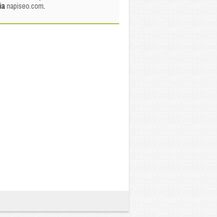
via
napiseo.com
.