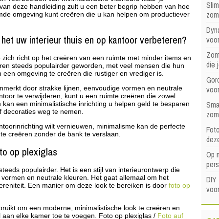
Sli
de van deze handleiding zult u een beter begrip hebben van hoe
zom
de omgeving kunt creëren die u kan helpen om productiever
Dyna
 het uw
interieur
thuis en op kantoor verbeteren?
voor
Zome
e zich richt op het creëren van een ruimte met minder items en
die 
e jaren steeds populairder geworden, met veel mensen die hun
een omgeving te creëren die rustiger en vrediger is.
Gord
voo
enmerkt door strakke lijnen, eenvoudige vormen en neutrale
ntoor te verwijderen, kunt u een ruimte creëren die zowel
Sma
n kan een minimalistische inrichting u helpen geld te besparen
f decoraties weg te nemen.
zom
antoorinrichting wilt vernieuwen, minimalisme kan de perfecte
Foto
 te creëren zonder de bank te verslaan.
dez
to op plexiglas
Op 
pers
teeds populairder. Het is een stijl van interieurontwerp die
ge vormen en neutrale kleuren. Het gaat allemaal om het
DIY 
ereniteit. Een manier om deze look te bereiken is door
foto op
voor
ruikt om een moderne, minimalistische look te creëren en
jl aan elke kamer toe te voegen. Foto op plexiglas /
Foto auf