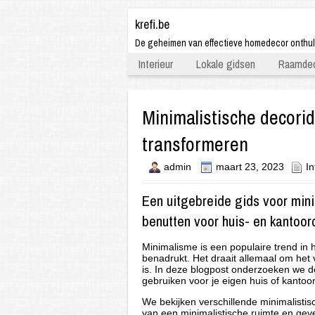
krefi.be
De geheimen van effectieve homedecor onthu
Interieur
Lokale gidsen
Raamdec
Minimalistische decori
transformeren
admin
maart 23, 2023
In
Een uitgebreide gids voor mini
benutten voor huis- en kantoor
Minimalisme is een populaire trend in 
benadrukt. Het draait allemaal om het
is. In deze blogpost onderzoeken we de
gebruiken voor je eigen huis of kantoor
We bekijken verschillende minimalistis
van een minimalistische ruimte en geve