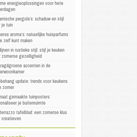
mme energieoplossingen voor hete
erdagen
mische pergola’s: schaduw en stijl
 je tuin
rse aroma’s: natuurlijke huisparfums
je zelf kunt maken
ijnen in rustieke stijl: stijl je keuken
r zomerse gezelligheid
ragdgroene accenten in de
erwoonkamer
behang update: trends voor keukens
e zomer
maat gemaakte tuinposters:
onaliseer je buitenruimte
terrazzo tafelblad: een zomerse klus
 creatieven