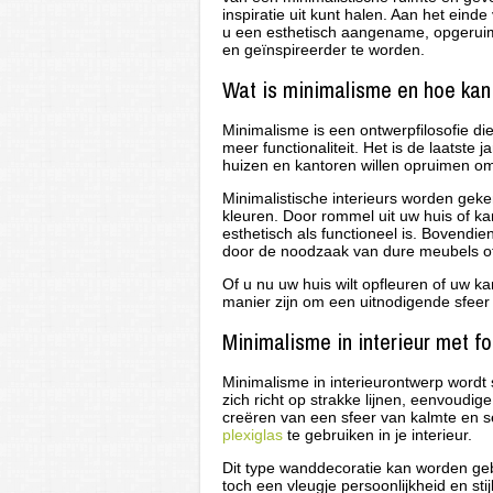
inspiratie uit kunt halen. Aan het ein
u een esthetisch aangename, opgeruim
en geïnspireerder te worden.
Wat is minimalisme en hoe kan
Minimalisme is een ontwerpfilosofie di
meer functionaliteit. Het is de laatst
huizen en kantoren willen opruimen om 
Minimalistische interieurs worden gek
kleuren. Door rommel uit uw huis of ka
esthetisch als functioneel is. Bovendie
door de noodzaak van dure meubels o
Of u nu uw huis wilt opfleuren of uw k
manier zijn om een uitnodigende sfeer
Minimalisme in interieur met fo
Minimalisme in interieurontwerp wordt s
zich richt op strakke lijnen, eenvoudi
creëren van een sfeer van kalmte en s
plexiglas
te gebruiken in je interieur.
Dit type wanddecoratie kan worden geb
toch een vleugje persoonlijkheid en sti