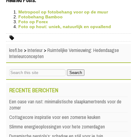
Related Posts:
Metropool op fotobehang voor op de muur
Fotobehang Bamboo
Foto op Forex
Foto op hout: uniek, natuurlijk en opvallend
krefi.be
>
Interieur
>
Ruimtelijke Vernieuwing: Hedendaagse
Interieurconcepten
RECENTE BERICHTEN
Een oase van rust: minimalistische slaapkamertrends voor de
zomer
Cottagecore inspiratie voor een zomerse keuken
Slimme energieoplossingen voor hete zomerdagen
Dynamische pergola’s: schaduw en stijl voor je tuin