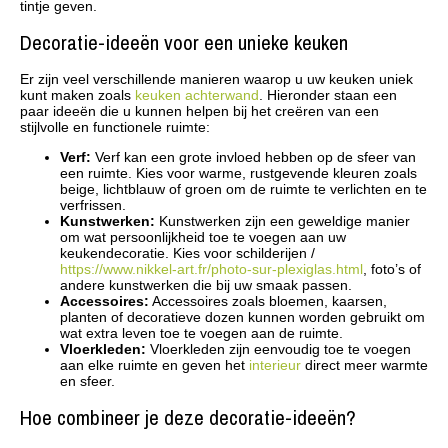
tintje geven.
Decoratie-ideeën voor een unieke keuken
Er zijn veel verschillende manieren waarop u uw keuken uniek
kunt maken zoals
keuken achterwand
. Hieronder staan een
paar ideeën die u kunnen helpen bij het creëren van een
stijlvolle en functionele ruimte:
Verf:
Verf kan een grote invloed hebben op de sfeer van
een ruimte. Kies voor warme, rustgevende kleuren zoals
beige, lichtblauw of groen om de ruimte te verlichten en te
verfrissen.
Kunstwerken:
Kunstwerken zijn een geweldige manier
om wat persoonlijkheid toe te voegen aan uw
keukendecoratie. Kies voor schilderijen /
https://www.nikkel-art.fr/photo-sur-plexiglas.html
, foto’s of
andere kunstwerken die bij uw smaak passen.
Accessoires:
Accessoires zoals bloemen, kaarsen,
planten of decoratieve dozen kunnen worden gebruikt om
wat extra leven toe te voegen aan de ruimte.
Vloerkleden:
Vloerkleden zijn eenvoudig toe te voegen
aan elke ruimte en geven het
interieur
direct meer warmte
en sfeer.
Hoe combineer je deze decoratie-ideeën?