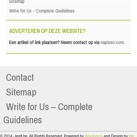
Sitemap
Write for Us - Complete Guidelines
ADVERTEREN OP DEZE WEBSITE?
Een artikel of link plaatsen? Neem contact op via
napiseo.com
.
Contact
Sitemap
Write for Us – Complete
Guidelines
© 2014 - krefi.be. All Rights Reserved. Powered by
Wordpress
and Design by
We