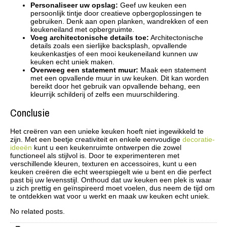
Personaliseer uw opslag:
Geef uw keuken een
persoonlijk tintje door creatieve opbergoplossingen te
gebruiken. Denk aan open planken, wandrekken of een
keukeneiland met opbergruimte.
Voeg architectonische details toe:
Architectonische
details zoals een sierlijke backsplash, opvallende
keukenkastjes of een mooi keukeneiland kunnen uw
keuken echt uniek maken.
Overweeg een statement muur:
Maak een statement
met een opvallende muur in uw keuken. Dit kan worden
bereikt door het gebruik van opvallende behang, een
kleurrijk schilderij of zelfs een muurschildering.
Conclusie
Het creëren van een unieke keuken hoeft niet ingewikkeld te
zijn. Met een beetje creativiteit en enkele eenvoudige
decoratie-
ideeën
kunt u een keukenruimte ontwerpen die zowel
functioneel als stijlvol is. Door te experimenteren met
verschillende kleuren, texturen en accessoires, kunt u een
keuken creëren die echt weerspiegelt wie u bent en die perfect
past bij uw levensstijl. Onthoud dat uw keuken een plek is waar
u zich prettig en geïnspireerd moet voelen, dus neem de tijd om
te ontdekken wat voor u werkt en maak uw keuken echt uniek.
No related posts.