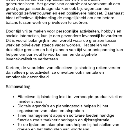
gebeurtenissen. Het gevoel van controle dat voortkomt uit een
goed georganiseerde agenda kan ook bijdragen aan een
verhoogd zelfvertrouwen en een positievere mindset. Daarnaast
biedt effectieve tijdsindeling de mogelijkheid om een betere
balans tussen werk en privéleven te creëren.
Door tijd vrij te maken voor persoonlijke activiteiten, hobby’s en
sociale interacties, kun je een gezondere levensstijl bevorderen.
Dit is vooral belangrijk in een wereld waar de grenzen tussen
werk en privéleven steeds vager worden. Het stellen van
duidelijke grenzen en het plannen van tijd voor ontspanning kan
helpen om burn-out te voorkomen en de algehele
levenskwaliteit te verbeteren.
Kortom, de voordelen van effectieve tijdsindeling reiken verder
dan alleen productiviteit; ze omvatten ook mentale en
emotionele gezondheid.
Samenvatting
Effectieve tijdsindeling leidt tot verhoogde productiviteit en
minder stress
Digitale agenda’s en planningstools helpen bij het
organiseren van taken en afspraken
Time management apps en software bieden handige
functies zoals taakherinneringen en tijdsregistratie
To-do lijsten en takenplanners helpen bij het stellen van
doelen en het bijhouden van voortgang