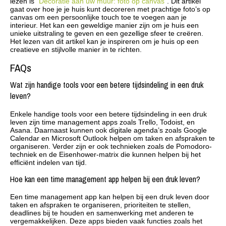
lezen is “
Decoratie aan uw muur: foto op canvas
“. Dit artikel
gaat over hoe je je huis kunt decoreren met prachtige foto’s op
canvas om een persoonlijke touch toe te voegen aan je
interieur. Het kan een geweldige manier zijn om je huis een
unieke uitstraling te geven en een gezellige sfeer te creëren.
Het lezen van dit artikel kan je inspireren om je huis op een
creatieve en stijlvolle manier in te richten.
FAQs
Wat zijn handige tools voor een betere tijdsindeling in een druk
leven?
Enkele handige tools voor een betere tijdsindeling in een druk
leven zijn time management apps zoals Trello, Todoist, en
Asana. Daarnaast kunnen ook digitale agenda’s zoals Google
Calendar en Microsoft Outlook helpen om taken en afspraken te
organiseren. Verder zijn er ook technieken zoals de Pomodoro-
techniek en de Eisenhower-matrix die kunnen helpen bij het
efficiënt indelen van tijd.
Hoe kan een time management app helpen bij een druk leven?
Een time management app kan helpen bij een druk leven door
taken en afspraken te organiseren, prioriteiten te stellen,
deadlines bij te houden en samenwerking met anderen te
vergemakkelijken. Deze apps bieden vaak functies zoals het