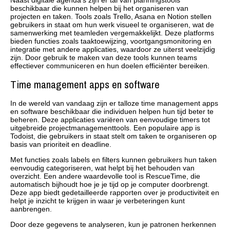
beschikbaar die kunnen helpen bij het organiseren van
projecten en taken. Tools zoals Trello, Asana en Notion stellen
gebruikers in staat om hun werk visueel te organiseren, wat de
samenwerking met teamleden vergemakkelijkt. Deze platforms
bieden functies zoals taaktoewijzing, voortgangsmonitoring en
integratie met andere applicaties, waardoor ze uiterst veelzijdig
zijn. Door gebruik te maken van deze tools kunnen teams
effectiever communiceren en hun doelen efficiënter bereiken.
Time management apps en software
In de wereld van vandaag zijn er talloze time management apps
en software beschikbaar die individuen helpen hun tijd beter te
beheren. Deze applicaties variëren van eenvoudige timers tot
uitgebreide projectmanagementtools. Een populaire app is
Todoist, die gebruikers in staat stelt om taken te organiseren op
basis van prioriteit en deadline.
Met functies zoals labels en filters kunnen gebruikers hun taken
eenvoudig categoriseren, wat helpt bij het behouden van
overzicht. Een andere waardevolle tool is RescueTime, die
automatisch bijhoudt hoe je je tijd op je computer doorbrengt.
Deze app biedt gedetailleerde rapporten over je productiviteit en
helpt je inzicht te krijgen in waar je verbeteringen kunt
aanbrengen.
Door deze gegevens te analyseren, kun je patronen herkennen