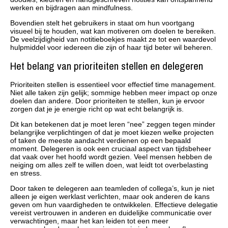
werken en bijdragen aan mindfulness.
Bovendien stelt het gebruikers in staat om hun voortgang
visueel bij te houden, wat kan motiveren om doelen te bereiken.
De veelzijdigheid van notitieboekjes maakt ze tot een waardevol
hulpmiddel voor iedereen die zijn of haar tijd beter wil beheren.
Het belang van prioriteiten stellen en delegeren
Prioriteiten stellen is essentieel voor effectief time management.
Niet alle taken zijn gelijk; sommige hebben meer impact op onze
doelen dan andere. Door prioriteiten te stellen, kun je ervoor
zorgen dat je je energie richt op wat echt belangrijk is.
Dit kan betekenen dat je moet leren “nee” zeggen tegen minder
belangrijke verplichtingen of dat je moet kiezen welke projecten
of taken de meeste aandacht verdienen op een bepaald
moment. Delegeren is ook een cruciaal aspect van tijdsbeheer
dat vaak over het hoofd wordt gezien. Veel mensen hebben de
neiging om alles zelf te willen doen, wat leidt tot overbelasting
en stress.
Door taken te delegeren aan teamleden of collega’s, kun je niet
alleen je eigen werklast verlichten, maar ook anderen de kans
geven om hun vaardigheden te ontwikkelen. Effectieve delegatie
vereist vertrouwen in anderen en duidelijke communicatie over
verwachtingen, maar het kan leiden tot een meer