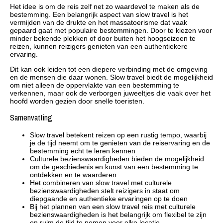
Het idee is om de reis zelf net zo waardevol te maken als de
bestemming. Een belangrijk aspect van slow travel is het
vermijden van de drukte en het massatoerisme dat vaak
gepaard gaat met populaire bestemmingen. Door te kiezen voor
minder bekende plekken of door buiten het hoogseizoen te
reizen, kunnen reizigers genieten van een authentiekere
ervaring.
Dit kan ook leiden tot een diepere verbinding met de omgeving
en de mensen die daar wonen. Slow travel biedt de mogelijkheid
om niet alleen de oppervlakte van een bestemming te
verkennen, maar ook de verborgen juweeltjes die vaak over het
hoofd worden gezien door snelle toeristen.
Samenvatting
Slow travel betekent reizen op een rustig tempo, waarbij
je de tijd neemt om te genieten van de reiservaring en de
bestemming echt te leren kennen
Culturele bezienswaardigheden bieden de mogelijkheid
om de geschiedenis en kunst van een bestemming te
ontdekken en te waarderen
Het combineren van slow travel met culturele
bezienswaardigheden stelt reizigers in staat om
diepgaande en authentieke ervaringen op te doen
Bij het plannen van een slow travel reis met culturele
bezienswaardigheden is het belangrijk om flexibel te zijn
en ruim de tijd te nemen voor elke locatie