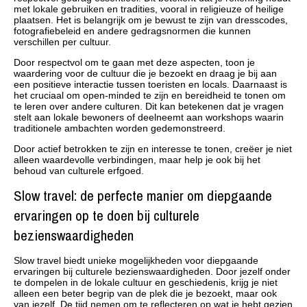
met lokale gebruiken en tradities, vooral in religieuze of heilige
plaatsen. Het is belangrijk om je bewust te zijn van dresscodes,
fotografiebeleid en andere gedragsnormen die kunnen
verschillen per cultuur.
Door respectvol om te gaan met deze aspecten, toon je
waardering voor de cultuur die je bezoekt en draag je bij aan
een positieve interactie tussen toeristen en locals. Daarnaast is
het cruciaal om open-minded te zijn en bereidheid te tonen om
te leren over andere culturen. Dit kan betekenen dat je vragen
stelt aan lokale bewoners of deelneemt aan workshops waarin
traditionele ambachten worden gedemonstreerd.
Door actief betrokken te zijn en interesse te tonen, creëer je niet
alleen waardevolle verbindingen, maar help je ook bij het
behoud van culturele erfgoed.
Slow travel: de perfecte manier om diepgaande
ervaringen op te doen bij culturele
bezienswaardigheden
Slow travel biedt unieke mogelijkheden voor diepgaande
ervaringen bij culturele bezienswaardigheden. Door jezelf onder
te dompelen in de lokale cultuur en geschiedenis, krijg je niet
alleen een beter begrip van de plek die je bezoekt, maar ook
van jezelf. De tijd nemen om te reflecteren op wat je hebt gezien