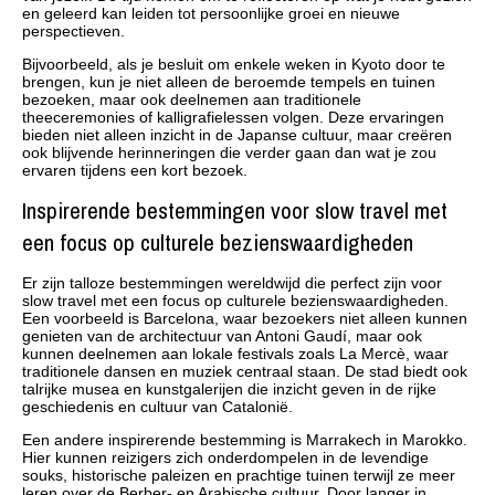
en geleerd kan leiden tot persoonlijke groei en nieuwe
perspectieven.
Bijvoorbeeld, als je besluit om enkele weken in Kyoto door te
brengen, kun je niet alleen de beroemde tempels en tuinen
bezoeken, maar ook deelnemen aan traditionele
theeceremonies of kalligrafielessen volgen. Deze ervaringen
bieden niet alleen inzicht in de Japanse cultuur, maar creëren
ook blijvende herinneringen die verder gaan dan wat je zou
ervaren tijdens een kort bezoek.
Inspirerende bestemmingen voor slow travel met
een focus op culturele bezienswaardigheden
Er zijn talloze bestemmingen wereldwijd die perfect zijn voor
slow travel met een focus op culturele bezienswaardigheden.
Een voorbeeld is Barcelona, waar bezoekers niet alleen kunnen
genieten van de architectuur van Antoni Gaudí, maar ook
kunnen deelnemen aan lokale festivals zoals La Mercè, waar
traditionele dansen en muziek centraal staan. De stad biedt ook
talrijke musea en kunstgalerijen die inzicht geven in de rijke
geschiedenis en cultuur van Catalonië.
Een andere inspirerende bestemming is Marrakech in Marokko.
Hier kunnen reizigers zich onderdompelen in de levendige
souks, historische paleizen en prachtige tuinen terwijl ze meer
leren over de Berber- en Arabische cultuur. Door langer in