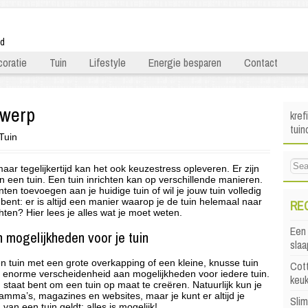
ld
oratie
Tuin
Lifestyle
Energie besparen
Contact
twerp
kref
tuin
Tuin
 maar tegelijkertijd kan het ook keuzestress opleveren. Er zijn
n een tuin. Een tuin inrichten kan op verschillende manieren.
ten toevoegen aan je huidige tuin of wil je jouw tuin volledig
bent: er is altijd een manier waarop je de tuin helemaal naar
RE
chten? Hier lees je alles wat je moet weten.
Een 
 mogelijkheden voor je tuin
sla
n tuin met een grote overkapping of een kleine, knusse tuin
Cott
een enorme verscheidenheid aan mogelijkheden voor iedere tuin.
keu
in staat bent om een tuin op maat te creëren. Natuurlijk kun je
ramma’s, magazines en websites, maar je kunt er altijd je
Sli
 van een tuin geldt: alles is mogelijk!