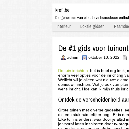
krefi.be
De geheimen van effectieve homedecor onthu
Interieur
Lokale gidsen
Raamdec
De #1 gids voor tuinon
admin
oktober 10, 2022
De tuin inrichten
: het is heel erg leuk,
enorm veel opties voor de inrichting va
Wellicht wil je alleen wat nieuwe elemen
opnieuw inrichten. Wat je ook van plan 
wens inricht. Hoe kan ik mijn thuis inri
Ontdek de verscheidenheid aan
Grote tuinen met diverse gedeeltes, ee
die een stuk ruimtelijker oogt. Er is 
Elke tuin is anders, waardoor je altijd 
je vooraf laten inspireren door tv-prog
eigen draai aan geven. Bij het inrichten