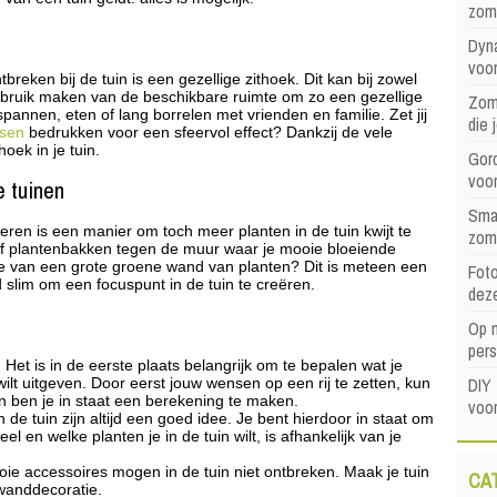
zom
Dyna
voor
breken bij de tuin is een gezellige zithoek. Dit kan bij zowel
d gebruik maken van de beschikbare ruimte om zo een gezellige
Zome
spannen, eten of lang borrelen met vrienden en familie. Zet jij
die 
ssen
bedrukken voor een sfeervol effect? Dankzij de vele
oek in je tuin.
Gord
voo
e tuinen
Sma
nieren is een manier om toch meer planten in de tuin kwijt te
zom
of plantenbakken tegen de muur waar je mooie bloeiende
 je van een grote groene wand van planten? Dit is meteen een
Foto
jd slim om een focuspunt in de tuin te creëren.
dez
Op 
pers
Het is in de eerste plaats belangrijk om te bepalen wat je
DIY 
ilt uitgeven. Door eerst jouw wensen op een rij te zetten, kun
n ben je in staat een berekening te maken.
voor
n de tuin zijn altijd een goed idee. Je bent hierdoor in staat om
el en welke planten je in de tuin wilt, is afhankelijk van je
oie accessoires mogen in de tuin niet ontbreken. Maak je tuin
CA
wanddecoratie.