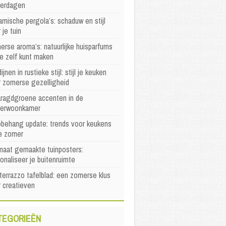
erdagen
mische pergola’s: schaduw en stijl
 je tuin
rse aroma’s: natuurlijke huisparfums
je zelf kunt maken
ijnen in rustieke stijl: stijl je keuken
r zomerse gezelligheid
ragdgroene accenten in de
erwoonkamer
behang update: trends voor keukens
e zomer
maat gemaakte tuinposters:
onaliseer je buitenruimte
terrazzo tafelblad: een zomerse klus
 creatieven
TEGORIEËN