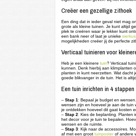
Creëer een gezellige zithoek
Een ding dat in ieder geval niet mag ont
grote als kleine tuinen. Je kunt altij
plek te creëren waar je lekker kunt ont
een bank neer of laat je unieke
sierku
mogelijkheden creëer jij de perfecte zith
Verticaal tuinieren voor kleiner
Heb je een kleinere
tuin
? Verticaal tui
kunnen. Denk hierbij aan klimplanten 
planten in kunt neerzetten. Wat dacht
goede blikvanger in de tuin. Het is alti
Een tuin inrichten in 4 stappen
–
Stap 1
: Bepaal je budget en wensen. 
wensen zijn en hoeveel je aan de tuin w
je ontdekken hoeveel dit gaat kosten e
–
Stap 2
: Kies de beplanting. Planten i
het decor voor je tuin te bepalen. Hoeve
wensen en de ruimte.
–
Stap 3
: Kijk naar de accessoires. Mo
af met een groot
tuinposter
of andere 