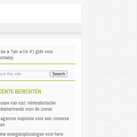
i.be
>
Tuin
>
De #1 gids voor
ontwerp
CENTE BERICHTEN
oase van rust: minimalistische
apkamertrends voor de zomer
agecore inspiratie voor een zomerse
ken
mme energieoplossingen voor hete