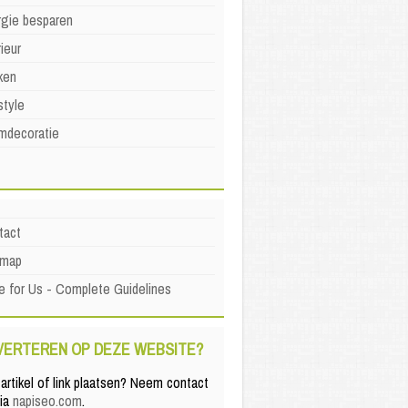
rgie besparen
rieur
ken
style
mdecoratie
tact
emap
e for Us - Complete Guidelines
VERTEREN OP DEZE WEBSITE?
artikel of link plaatsen? Neem contact
via
napiseo.com
.