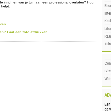
 de inrichten van je tuin aan een professional overlaten? Huur
Ene
 helpt.
Inte
Keu
even
Life
en? Laat een foto afdrukken
Raa
Tuin
Con
Sit
Writ
AD
Een 
op 