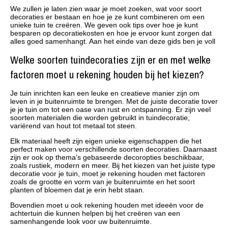
We zullen je laten zien waar je moet zoeken, wat voor soort
decoraties er bestaan en hoe je ze kunt combineren om een
unieke tuin te creëren. We geven ook tips over hoe je kunt
besparen op decoratiekosten en hoe je ervoor kunt zorgen dat
alles goed samenhangt. Aan het einde van deze gids ben je voll
Welke soorten tuindecoraties zijn er en met welke
factoren moet u rekening houden bij het kiezen?
Je tuin inrichten kan een leuke en creatieve manier zijn om
leven in je buitenruimte te brengen. Met de juiste decoratie tover
je je tuin om tot een oase van rust en ontspanning. Er zijn veel
soorten materialen die worden gebruikt in tuindecoratie,
variërend van hout tot metaal tot steen.
Elk materiaal heeft zijn eigen unieke eigenschappen die het
perfect maken voor verschillende soorten decoraties. Daarnaast
zijn er ook op thema’s gebaseerde decoropties beschikbaar,
zoals rustiek, modern en meer. Bij het kiezen van het juiste type
decoratie voor je tuin, moet je rekening houden met factoren
zoals de grootte en vorm van je buitenruimte en het soort
planten of bloemen dat je erin hebt staan.
Bovendien moet u ook rekening houden met ideeën voor de
achtertuin die kunnen helpen bij het creëren van een
samenhangende look voor uw buitenruimte.