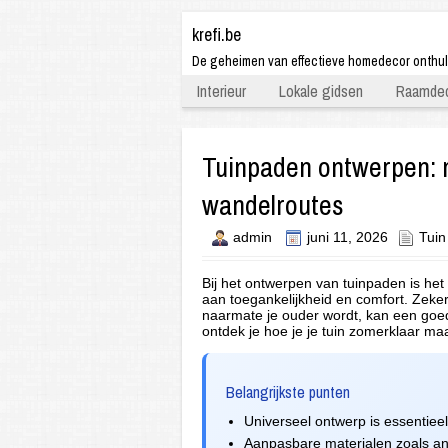
krefi.be
De geheimen van effectieve homedecor onthu
Interieur
Lokale gidsen
Raamdec
Tuinpaden ontwerpen: ma
wandelroutes
admin
juni 11, 2026
Tuin
Bij het ontwerpen van tuinpaden is het
aan toegankelijkheid en comfort. Zeker
naarmate je ouder wordt, kan een goed 
ontdek je hoe je je tuin zomerklaar maa
Belangrijkste punten
Universeel ontwerp is essentieel
Aanpasbare materialen zoals ant