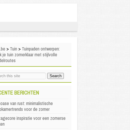
i.be
>
Tuin
>
Tuinpaden ontwerpen:
 je tuin zomerklaar met stijlvolle
delroutes
CENTE BERICHTEN
oase van rust: minimalistische
apkamertrends voor de zomer
agecore inspiratie voor een zomerse
ken