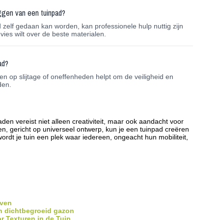
eggen van een tuinpad?
zelf gedaan kan worden, kan professionele hulp nuttig zijn
ies wilt over de beste materialen.
ad?
 op slijtage of oneffenheden helpt om de veiligheid en
den.
den vereist niet alleen creativiteit, maar ook aandacht voor
len, gericht op universeel ontwerp, kun je een tuinpad creëren
o wordt je tuin een plek waar iedereen, ongeacht hun mobiliteit,
even
 dichtbegroeid gazon
r Texturen in de Tuin