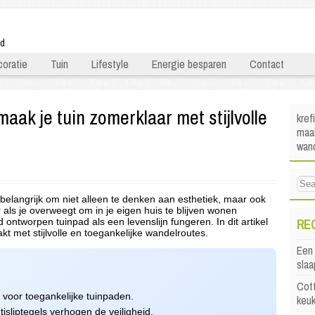
ld
oratie
Tuin
Lifestyle
Energie besparen
Contact
ak je tuin zomerklaar met stijlvolle
kref
maak
wan
 belangrijk om niet alleen te denken aan esthetiek, maar ook
 als je overweegt om in je eigen huis te blijven wonen
RE
ontworpen tuinpad als een levenslijn fungeren. In dit artikel
kt met stijlvolle en toegankelijke wandelroutes.
Een 
sla
Cott
 voor toegankelijke tuinpaden.
keu
isliptegels verhogen de veiligheid.