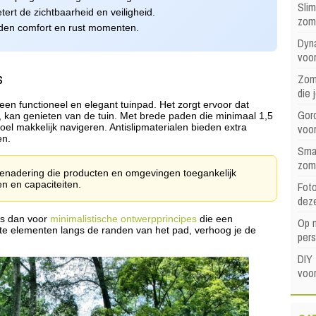
Sli
tert de zichtbaarheid en veiligheid.
zom
eden comfort en rust momenten.
Dyna
voor
s
Zome
die 
en functioneel en elegant tuinpad. Het zorgt ervoor dat
Gord
it, kan genieten van de tuin. Met brede paden die minimaal 1,5
voo
oel makkelijk navigeren. Antislipmaterialen bieden extra
en.
Sma
zom
enadering die producten en omgevingen toegankelijk
en en capaciteiten.
Foto
dez
es dan voor
minimalistische ontwerpprincipes
die een
Op 
hte elementen langs de randen van het pad, verhoog je de
pers
DIY 
voor