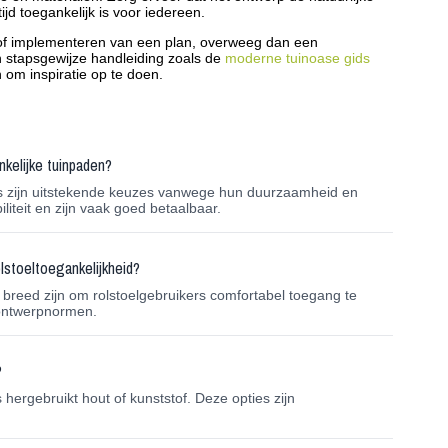
tijd toegankelijk is voor iedereen.
en of implementeren van een plan, overweeg dan een
n stapsgewijze handleiding zoals de
moderne tuinoase gids
 om inspiratie op te doen.
nkelijke tuinpaden?
els zijn uitstekende keuzes vanwege hun duurzaamheid en
liteit en zijn vaak goed betaalbaar.
lstoeltoegankelijkheid?
reed zijn om rolstoelgebruikers comfortabel toegang te
 ontwerpnormen.
?
hergebruikt hout of kunststof. Deze opties zijn