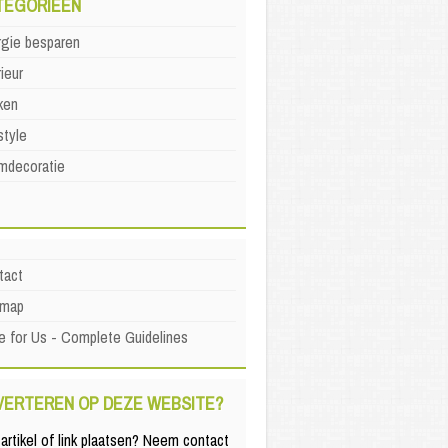
TEGORIEËN
rgie besparen
rieur
ken
style
mdecoratie
tact
emap
e for Us - Complete Guidelines
VERTEREN OP DEZE WEBSITE?
artikel of link plaatsen? Neem contact