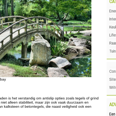
CA
Ene
Inte
Keu
Life
Raa
Tuin
Con
Sit
abay
Writ
den is het verstandig om antislip opties zoals tegels of grind
iet alleen stabiliteit, maar zijn ook vaak duurzaam en
AD
n kalksteen of betontegels, die naast veiligheid ook een
Een 