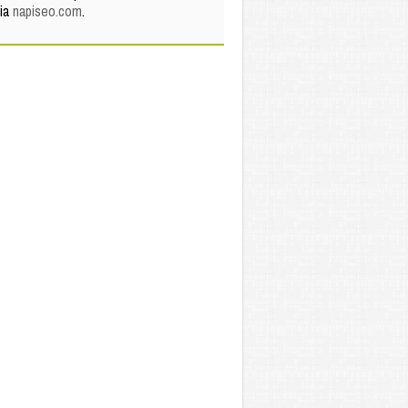
via
napiseo.com
.