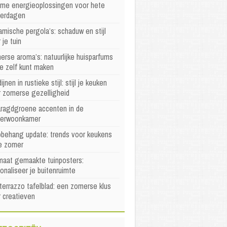
mme energieoplossingen voor hete
erdagen
mische pergola’s: schaduw en stijl
 je tuin
rse aroma’s: natuurlijke huisparfums
je zelf kunt maken
ijnen in rustieke stijl: stijl je keuken
r zomerse gezelligheid
ragdgroene accenten in de
erwoonkamer
behang update: trends voor keukens
e zomer
maat gemaakte tuinposters:
onaliseer je buitenruimte
terrazzo tafelblad: een zomerse klus
 creatieven