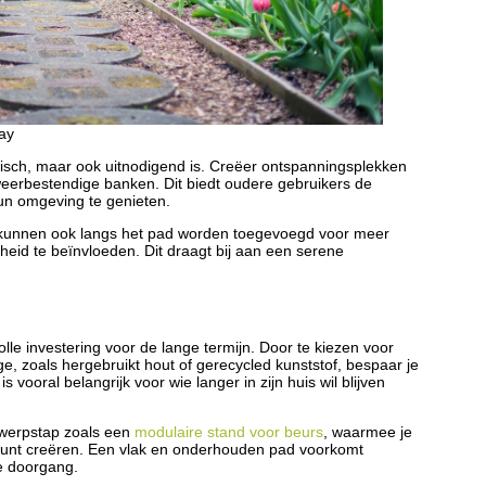
bay
aktisch, maar ook uitnodigend is. Creëer ontspanningsplekken
eerbestendige banken. Dit biedt oudere gebruikers de
un omgeving te genieten.
kunnen ook langs het pad worden toegevoegd voor meer
kheid te beïnvloeden. Dit draagt bij aan een serene
le investering voor de lange termijn. Door te kiezen voor
age, zoals hergebruikt hout of gerecycled kunststof, bespaar je
vooral belangrijk voor wie langer in zijn huis wil blijven
twerpstap zoals een
modulaire stand voor beurs
, waarmee je
 kunt creëren. Een vlak en onderhouden pad voorkomt
ge doorgang.