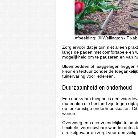
Afbeelding: JillWellington / Pixa
Zorg ervoor dat je tuin niet alleen pr
langs de paden met comfortabele en w
mogelijkheid om te pauzeren en van h
Bloembedden of laaggelegen heggen 
kleur en textuur zonder de toegankelij
tuinervaring voor iedereen.
Duurzaamheid en onderhoud
Een duurzaam tuinpad is een waardevol
materialen die bestand zijn tegen slijt
op toekomstige onderhoudskosten. Dit is 
wonen.
Overweeg een eco-vriendelijke tuinon
flexibele, vernieuwbare wandelroutes
struikelgevaar en zorgt voor een veili