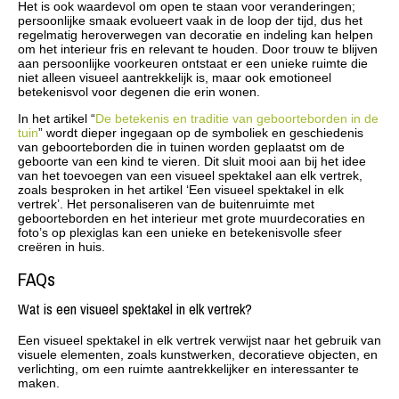
Het is ook waardevol om open te staan voor veranderingen;
persoonlijke smaak evolueert vaak in de loop der tijd, dus het
regelmatig heroverwegen van decoratie en indeling kan helpen
om het interieur fris en relevant te houden. Door trouw te blijven
aan persoonlijke voorkeuren ontstaat er een unieke ruimte die
niet alleen visueel aantrekkelijk is, maar ook emotioneel
betekenisvol voor degenen die erin wonen.
In het artikel “
De betekenis en traditie van geboorteborden in de
tuin
” wordt dieper ingegaan op de symboliek en geschiedenis
van geboorteborden die in tuinen worden geplaatst om de
geboorte van een kind te vieren. Dit sluit mooi aan bij het idee
van het toevoegen van een visueel spektakel aan elk vertrek,
zoals besproken in het artikel ‘Een visueel spektakel in elk
vertrek’. Het personaliseren van de buitenruimte met
geboorteborden en het interieur met grote muurdecoraties en
foto’s op plexiglas kan een unieke en betekenisvolle sfeer
creëren in huis.
FAQs
Wat is een visueel spektakel in elk vertrek?
Een visueel spektakel in elk vertrek verwijst naar het gebruik van
visuele elementen, zoals kunstwerken, decoratieve objecten, en
verlichting, om een ruimte aantrekkelijker en interessanter te
maken.