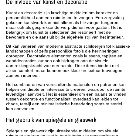
De invloed van kunst en decoratie
Kunst en decoratie zijn krachtige middelen om karakter en
persoonlijkheid aan een ruimte toe te voegen. Een zorgvuldig
gekozen kunstwerk kan niet alleen als blikvanger fungeren,
maar ook als gespreksonderwerp dienen voor gasten. Het is
belangrijk om kunst te selecteren die resoneert met de
bewoners en die aansluit bij de algehele stijl van het interieur.
Dit kan variëren van moderne abstracte schilderijen tot klassieke
landschappen of zelfs persoonlijke foto’s die herinneringen
oproepen. Decoratieve elementen zoals kussens, tapijten en
wanddecoraties kunnen ook bijdragen aan de visuele
aantrekkingskracht van een ruimte. Deze items bieden niet
alleen comfort, maar kunnen ook kleur en textuur toevoegen
aan een interieur.
Het combineren van verschillende materialen en patronen kan
helpen om diepte en interesse te creëren, waardoor de ruimte
levendiger aanvoelt. Het is essentieel om een balans te vinden
tussen decoratie en functionaliteit; overdaad kan leiden tot
chaos, terwijl een minimalistische benadering soms te steriel
kan aanvoelen.
Het gebruik van spiegels en glaswerk
Spiegels en glaswerk zijn uitstekende middelen om visuele
ruimte te creëren en licht in een interieur te maximaliseren.