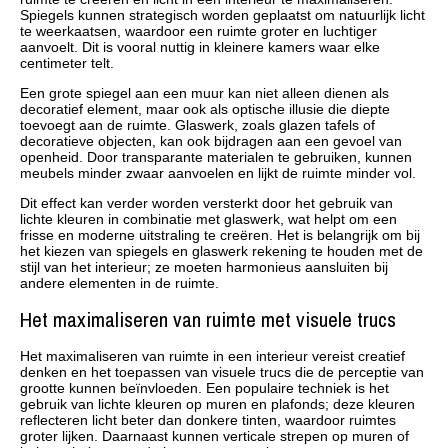
Spiegels kunnen strategisch worden geplaatst om natuurlijk licht
te weerkaatsen, waardoor een ruimte groter en luchtiger
aanvoelt. Dit is vooral nuttig in kleinere kamers waar elke
centimeter telt.
Een grote spiegel aan een muur kan niet alleen dienen als
decoratief element, maar ook als optische illusie die diepte
toevoegt aan de ruimte. Glaswerk, zoals glazen tafels of
decoratieve objecten, kan ook bijdragen aan een gevoel van
openheid. Door transparante materialen te gebruiken, kunnen
meubels minder zwaar aanvoelen en lijkt de ruimte minder vol.
Dit effect kan verder worden versterkt door het gebruik van
lichte kleuren in combinatie met glaswerk, wat helpt om een
frisse en moderne uitstraling te creëren. Het is belangrijk om bij
het kiezen van spiegels en glaswerk rekening te houden met de
stijl van het interieur; ze moeten harmonieus aansluiten bij
andere elementen in de ruimte.
Het maximaliseren van ruimte met visuele trucs
Het maximaliseren van ruimte in een interieur vereist creatief
denken en het toepassen van visuele trucs die de perceptie van
grootte kunnen beïnvloeden. Een populaire techniek is het
gebruik van lichte kleuren op muren en plafonds; deze kleuren
reflecteren licht beter dan donkere tinten, waardoor ruimtes
groter lijken. Daarnaast kunnen verticale strepen op muren of