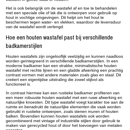
Het is ook belangrijk om de wastafel af en toe te behandelen
met een speciale olie of lak die is ontworpen voor gebruik op
hout in vochtige omgevingen. Dit helpt om het hout te
beschermen tegen water- en vlekken, waardoor de levensduur
van de wastafel wordt verlengd.
Hoe een houten wastafel past bij verschillende
badkamerstijlen
Houten wastafels zijn ongelooflijk veelzijdig en kunnen naadloos
worden geïntegreerd in verschillende badkamerstijlen. In een
moderne badkamer kan een strakke, minimalistische houten
wastafel met rechte lijnen en een gladde afwerking een prachtig
contrast vormen met andere materialen zoals glas en staal. Dit
creëert een eigentijdse uitstraling die zowel stijlvol als
functioneel is.
In contrast hiermee kan een rustieke badkamer profiteren van
een meer robuuste houten wastafel met een ruwe afwerking en
natuurlijke knoesten. Dit type wastafel voegt karakter toe aan de
ruimte en benadrukt de natuurlijke elementen die vaak worden
gebruikt in rustieke ontwerpen, zoals stenen muren of houten
balken. Bovendien kunnen houten wastafels ook worden
gecombineerd met vintage of industriële stijlen door gebruik te
maken van gerecycled hout of door het toevoegen van metalen