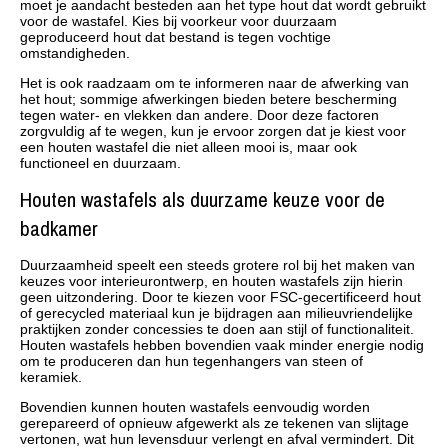
moet je aandacht besteden aan het type hout dat wordt gebruikt
voor de wastafel. Kies bij voorkeur voor duurzaam
geproduceerd hout dat bestand is tegen vochtige
omstandigheden.
Het is ook raadzaam om te informeren naar de afwerking van
het hout; sommige afwerkingen bieden betere bescherming
tegen water- en vlekken dan andere. Door deze factoren
zorgvuldig af te wegen, kun je ervoor zorgen dat je kiest voor
een houten wastafel die niet alleen mooi is, maar ook
functioneel en duurzaam.
Houten wastafels als duurzame keuze voor de
badkamer
Duurzaamheid speelt een steeds grotere rol bij het maken van
keuzes voor interieurontwerp, en houten wastafels zijn hierin
geen uitzondering. Door te kiezen voor FSC-gecertificeerd hout
of gerecycled materiaal kun je bijdragen aan milieuvriendelijke
praktijken zonder concessies te doen aan stijl of functionaliteit.
Houten wastafels hebben bovendien vaak minder energie nodig
om te produceren dan hun tegenhangers van steen of
keramiek.
Bovendien kunnen houten wastafels eenvoudig worden
gerepareerd of opnieuw afgewerkt als ze tekenen van slijtage
vertonen, wat hun levensduur verlengt en afval vermindert. Dit