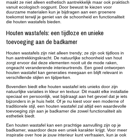
maakt ze niet alleen esthetisch aantrekkelijk maar ook praktisch
vanuit ecologisch oogpunt. Door bewust te kiezen voor
duurzame materialen kun je bijdragen aan een groenere
toekomst terwijl je geniet van de schoonheid en functionaliteit
die houten wastafels bieden.
Houten wastafels: een tijdloze en unieke
toevoeging aan de badkamer
Houten wastafels zijn niet alleen trendy; ze zijn ook tijdloos in
hun aantrekkingskracht. De natuurlijke schoonheid van hout
zorgt ervoor dat deze elementen nooit uit de mode raken,
ongeacht veranderende interieurtrends. Een goed ontworpen
houten wastafel kan generaties meegaan en blijft relevant in
verschillende stijlen en tijdperken.
Bovendien biedt elke houten wastafel iets unieks door zijn
natuurlijke variaties in kleur en textuur. Dit maakt elke installatie
speciaal en persoonlijk, wat bijdraagt aan het gevoel dat je iets
bijzonders in je huis hebt. Of je nu kiest voor een moderne of
traditionele stijl, een houten wastafel zal altijd een waardevolle
toevoeging zijn aan je badkamer die zowel functionaliteit als
esthetiek biedt.
Een houten wastafel kan een prachtige aanvulling zijn op je
badkamer, waardoor deze een uniek karakter krijgt. Voor meer
inspiratie over hoe je jouw interieur kunt verfraaien, kun je ook