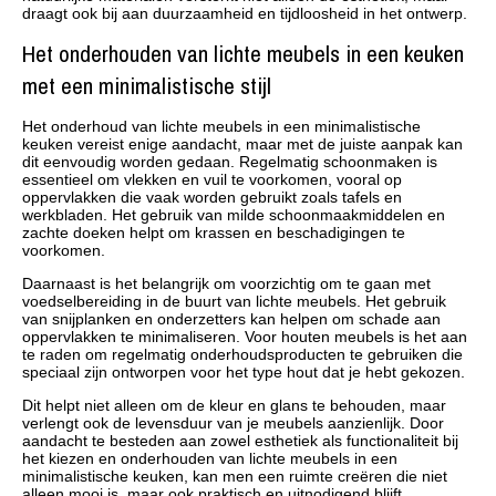
draagt ook bij aan duurzaamheid en tijdloosheid in het ontwerp.
Het onderhouden van lichte meubels in een keuken
met een minimalistische stijl
Het onderhoud van lichte meubels in een minimalistische
keuken vereist enige aandacht, maar met de juiste aanpak kan
dit eenvoudig worden gedaan. Regelmatig schoonmaken is
essentieel om vlekken en vuil te voorkomen, vooral op
oppervlakken die vaak worden gebruikt zoals tafels en
werkbladen. Het gebruik van milde schoonmaakmiddelen en
zachte doeken helpt om krassen en beschadigingen te
voorkomen.
Daarnaast is het belangrijk om voorzichtig om te gaan met
voedselbereiding in de buurt van lichte meubels. Het gebruik
van snijplanken en onderzetters kan helpen om schade aan
oppervlakken te minimaliseren. Voor houten meubels is het aan
te raden om regelmatig onderhoudsproducten te gebruiken die
speciaal zijn ontworpen voor het type hout dat je hebt gekozen.
Dit helpt niet alleen om de kleur en glans te behouden, maar
verlengt ook de levensduur van je meubels aanzienlijk. Door
aandacht te besteden aan zowel esthetiek als functionaliteit bij
het kiezen en onderhouden van lichte meubels in een
minimalistische keuken, kan men een ruimte creëren die niet
alleen mooi is, maar ook praktisch en uitnodigend blijft.