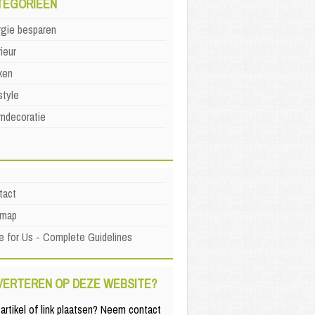
TEGORIEËN
rgie besparen
rieur
ken
style
mdecoratie
tact
emap
e for Us - Complete Guidelines
VERTEREN OP DEZE WEBSITE?
artikel of link plaatsen? Neem contact