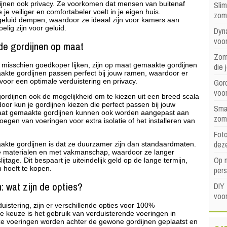
Sli
ijnen ook privacy. Ze voorkomen dat mensen van buitenaf
je veiliger en comfortabeler voelt in je eigen huis.
zom
geluid dempen, waardoor ze ideaal zijn voor kamers aan
lig zijn voor geluid.
Dyna
voor
de gordijnen op maat
Zome
misschien goedkoper lijken, zijn op maat gemaakte gordijnen
die 
kte gordijnen passen perfect bij jouw ramen, waardoor er
Gord
t voor een optimale verduistering en privacy.
voo
rdijnen ook de mogelijkheid om te kiezen uit een breed scala
oor kun je gordijnen kiezen die perfect passen bij jouw
Sma
maat gemaakte gordijnen kunnen ook worden aangepast aan
zom
oegen van voeringen voor extra isolatie of het installeren van
Foto
dez
kte gordijnen is dat ze duurzamer zijn dan standaardmaten.
materialen en met vakmanschap, waardoor ze langer
Op 
jtage. Dit bespaart je uiteindelijk geld op de lange termijn,
 hoeft te kopen.
pers
 wat zijn de opties?
DIY 
voor
uistering, zijn er verschillende opties voor 100%
e keuze is het gebruik van verduisterende voeringen in
e voeringen worden achter de gewone gordijnen geplaatst en