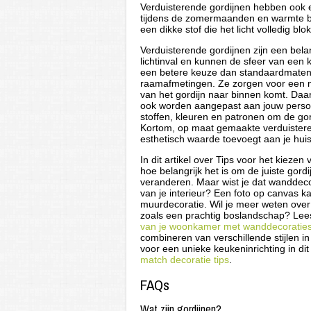
Verduisterende gordijnen hebben ook 
tijdens de zomermaanden en warmte b
een dikke stof die het licht volledig b
Verduisterende gordijnen zijn een belan
lichtinval en kunnen de sfeer van een
een betere keuze dan standaardmaten,
raamafmetingen. Ze zorgen voor een n
van het gordijn naar binnen komt. Da
ook worden aangepast aan jouw persoonl
stoffen, kleuren en patronen om de gordi
Kortom, op maat gemaakte verduisterend
esthetisch waarde toevoegt aan je huis
In dit artikel over Tips voor het kieze
hoe belangrijk het is om de juiste gord
veranderen. Maar wist je dat wanddeco
van je interieur? Een foto op canvas ka
muurdecoratie. Wil je meer weten over
zoals een prachtig boslandschap? Lees 
van je woonkamer met wanddecoratie
combineren van verschillende stijlen i
voor een unieke keukeninrichting in dit 
match decoratie tips
.
FAQs
Wat zijn gordijnen?