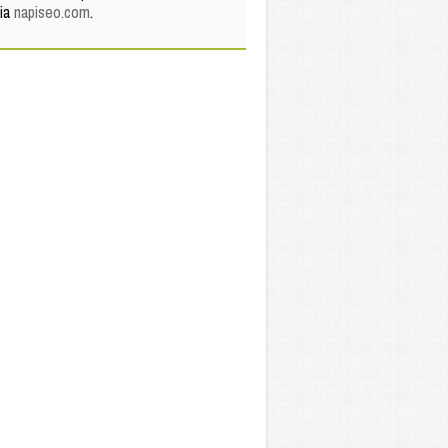
via
napiseo.com
.