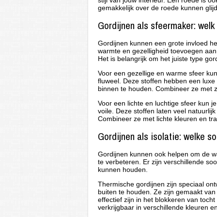
stijl van jouw interieur. Een roede is o
gemakkelijk over de roede kunnen glij
Gordijnen als sfeermaker: welk 
Gordijnen kunnen een grote invloed h
warmte en gezelligheid toevoegen aan de
Het is belangrijk om het juiste type gor
Voor een gezellige en warme sfeer kun 
fluweel. Deze stoffen hebben een luxe
binnen te houden. Combineer ze met za
Voor een lichte en luchtige sfeer kun j
voile. Deze stoffen laten veel natuurli
Combineer ze met lichte kleuren en tran
Gordijnen als isolatie: welke 
Gordijnen kunnen ook helpen om de war
te verbeteren. Er zijn verschillende s
kunnen houden.
Thermische gordijnen zijn speciaal on
buiten te houden. Ze zijn gemaakt van
effectief zijn in het blokkeren van to
verkrijgbaar in verschillende kleuren e