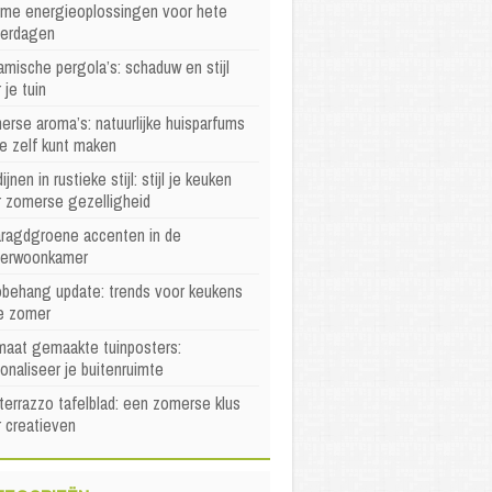
mme energieoplossingen voor hete
erdagen
mische pergola’s: schaduw en stijl
 je tuin
rse aroma’s: natuurlijke huisparfums
je zelf kunt maken
ijnen in rustieke stijl: stijl je keuken
r zomerse gezelligheid
ragdgroene accenten in de
erwoonkamer
behang update: trends voor keukens
e zomer
maat gemaakte tuinposters:
onaliseer je buitenruimte
terrazzo tafelblad: een zomerse klus
 creatieven