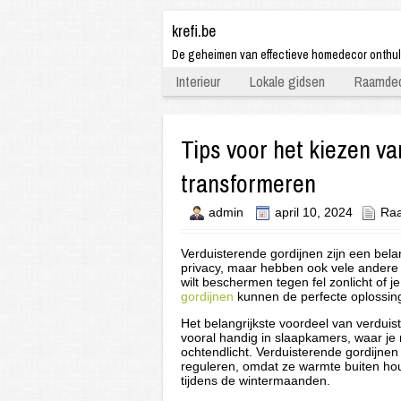
krefi.be
De geheimen van effectieve homedecor onthu
Interieur
Lokale gidsen
Raamdec
Tips voor het kiezen va
transformeren
admin
april 10, 2024
Raa
Verduisterende gordijnen zijn een belan
privacy, maar hebben ook vele andere v
wilt beschermen tegen fel zonlicht of je
gordijnen
kunnen de perfecte oplossing
Het belangrijkste voordeel van verduiste
vooral handig in slaapkamers, waar je 
ochtendlicht. Verduisterende gordijne
reguleren, omdat ze warmte buiten h
tijdens de wintermaanden.