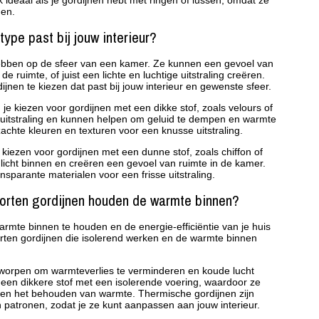
ok ideaal als je gordijnen hebt met ringen of lussen, omdat ze
den.
type past bij jouw interieur?
ebben op de sfeer van een kamer. Ze kunnen een gevoel van
 ruimte, of juist een lichte en luchtige uitstraling creëren.
dijnen te kiezen dat past bij jouw interieur en gewenste sfeer.
je kiezen voor gordijnen met een dikke stof, zoals velours of
 uitstraling en kunnen helpen om geluid te dempen en warmte
chte kleuren en texturen voor een knusse uitstraling.
e kiezen voor gordijnen met een dunne stof, zoals chiffon of
jk licht binnen en creëren een gevoel van ruimte in de kamer.
sparante materialen voor een frisse uitstraling.
soorten gordijnen houden de warmte binnen?
mte binnen te houden en de energie-efficiëntie van je huis
oorten gordijnen die isolerend werken en de warmte binnen
tworpen om warmteverlies te verminderen en koude lucht
 een dikkere stof met een isolerende voering, waardoor ze
cht en het behouden van warmte. Thermische gordijnen zijn
n patronen, zodat je ze kunt aanpassen aan jouw interieur.