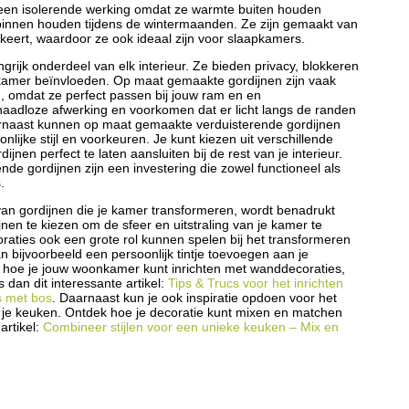
een isolerende werking omdat ze warmte buiten houden
innen houden tijdens de wintermaanden. Ze zijn gemaakt van
lokkeert, waardoor ze ook ideaal zijn voor slaapkamers.
grijk onderdeel van elk interieur. Ze bieden privacy, blokkeren
 kamer beïnvloeden. Op maat gemaakte gordijnen zijn vaak
 omdat ze perfect passen bij jouw ram en en
aadloze afwerking en voorkomen dat er licht langs de randen
arnaast kunnen op maat gemaakte verduisterende gordijnen
ijke stijl en voorkeuren. Je kunt kiezen uit verschillende
jnen perfect te laten aansluiten bij de rest van je interieur.
e gordijnen zijn een investering die zowel functioneel als
.
n van gordijnen die je kamer transformeren, wordt benadrukt
ijnen te kiezen om de sfeer en uitstraling van je kamer te
raties ook een grote rol kunnen spelen bij het transformeren
n bijvoorbeeld een persoonlijk tintje toevoegen aan je
 hoe je jouw woonkamer kunt inrichten met wanddecoraties,
dan dit interessante artikel:
Tips & Trucs voor het inrichten
s met bos
. Daarnaast kun je ook inspiratie opdoen voor het
n je keuken. Ontdek hoe je decoratie kunt mixen en matchen
artikel:
Combineer stijlen voor een unieke keuken – Mix en