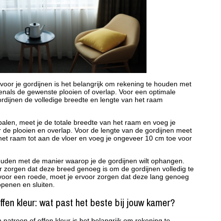
 voor je gordijnen is het belangrijk om rekening te houden met
enals de gewenste plooien of overlap. Voor een optimale
gordijnen de volledige breedte en lengte van het raam
alen, meet je de totale breedte van het raam en voeg je
 de plooien en overlap. Voor de lengte van de gordijnen meet
het raam tot aan de vloer en voeg je ongeveer 10 cm toe voor
houden met de manier waarop je de gordijnen wilt ophangen.
oor zorgen dat deze breed genoeg is om de gordijnen volledig te
t voor een roede, moet je ervoor zorgen dat deze lang genoeg
openen en sluiten.
fen kleur: wat past het beste bij jouw kamer?
 patroon of effen kleur is het belangrijk om rekening te