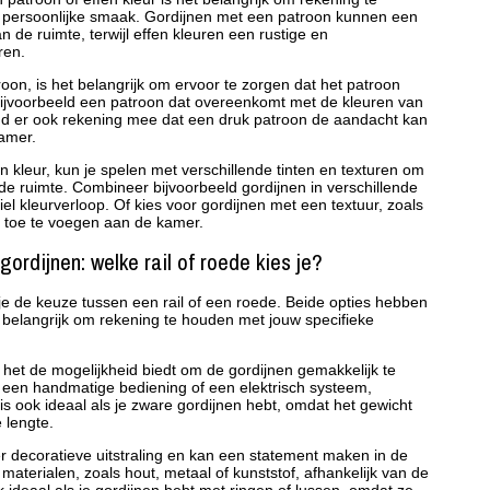
n persoonlijke smaak. Gordijnen met een patroon kunnen een
 de ruimte, terwijl effen kleuren een rustige en
ren.
roon, is het belangrijk om ervoor te zorgen dat het patroon
es bijvoorbeeld een patroon dat overeenkomt met de kleuren van
d er ook rekening mee dat een druk patroon de aandacht kan
amer.
en kleur, kun je spelen met verschillende tinten en texturen om
de ruimte. Combineer bijvoorbeeld gordijnen in verschillende
iel kleurverloop. Of kies voor gordijnen met een textuur, zoals
ng toe te voegen aan de kamer.
ordijnen: welke rail of roede kies je?
je de keuze tussen een rail of een roede. Beide opties hebben
 belangrijk om rekening te houden met jouw specifieke
 het de mogelijkheid biedt om de gordijnen gemakkelijk te
r een handmatige bediening of een elektrisch systeem,
 is ook ideaal als je zware gordijnen hebt, omdat het gewicht
 lengte.
 decoratieve uitstraling en kan een statement maken in de
 materialen, zoals hout, metaal of kunststof, afhankelijk van de