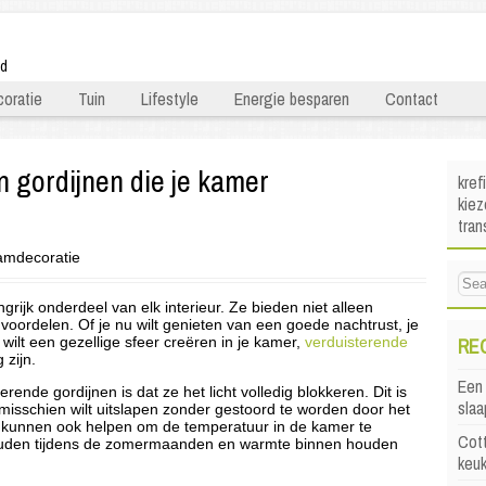
ld
oratie
Tuin
Lifestyle
Energie besparen
Contact
n gordijnen die je kamer
kref
kiez
tra
mdecoratie
grijk onderdeel van elk interieur. Ze bieden niet alleen
oordelen. Of je nu wilt genieten van een goede nachtrust, je
RE
 wilt een gezellige sfeer creëren in je kamer,
verduisterende
 zijn.
Een 
rende gordijnen is dat ze het licht volledig blokkeren. Dit is
sla
misschien wilt uitslapen zonder gestoord te worden door het
n kunnen ook helpen om de temperatuur in de kamer te
Cott
ouden tijdens de zomermaanden en warmte binnen houden
keu