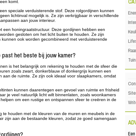
CA
 heen komt.
 een speciale verduisterende stof. Deze rolgordijnen kunnen
Ene
en lichtinval mogelijk is. Ze zijn verkrijgbaar in verschillende
aanpassen aan jouw interieur.
Inte
met een honingraatstructuur. Deze gordijnen hebben een
Keu
worden gesloten om het licht buiten te houden. Ze zijn
n en kunnen ook worden gecombineerd met verduisterende
Life
Raa
e past het beste bij jouw kamer?
Tuin
ijnen is het belangrijk om rekening te houden met de sfeer die
leuren zoals zwart, donkerblauw of donkergrijs kunnen een
n aan de ruimte. Ze zijn ook ideaal voor slaapkamers, omdat
Con
teltinten kunnen daarentegen een gevoel van ruimte en frisheid
Sit
ar je veel natuurlijk licht wilt binnenlaten, zoals woonkamers
 helpen om een rustige en ontspannen sfeer te creëren in de
Writ
ng te houden met de kleuren van de muren en meubels in de
air zijn aan de bestaande kleuren, zodat ze goed samengaan
AD
gordijnen?
Een 