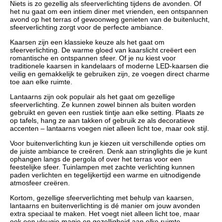
Niets is zo gezellig als sfeerverlichting tijdens de avonden. Of
het nu gaat om een intiem diner met vrienden, een ontspannen
avond op het terras of gewoonweg genieten van de buitenlucht,
sfeerverlichting zorgt voor de perfecte ambiance.
Kaarsen zijn een klassieke keuze als het gaat om
sfeerverlichting. De warme gloed van kaarslicht creëert een
romantische en ontspannen sfeer. Of je nu kiest voor
traditionele kaarsen in kandelaars of moderne LED-kaarsen die
veilig en gemakkelijk te gebruiken zijn, ze voegen direct charme
toe aan elke ruimte.
Lantaarns zijn ook populair als het gaat om gezellige
sfeerverlichting. Ze kunnen zowel binnen als buiten worden
gebruikt en geven een rustiek tintje aan elke setting. Plaats ze
op tafels, hang ze aan takken of gebruik ze als decoratieve
accenten – lantaarns voegen niet alleen licht toe, maar ook stijl.
Voor buitenverlichting kun je kiezen uit verschillende opties om
de juiste ambiance te creëren. Denk aan stringlights die je kunt
ophangen langs de pergola of over het terras voor een
feestelijke sfeer. Tuinlampen met zachte verlichting kunnen
paden verlichten en tegelijkertijd een warme en uitnodigende
atmosfeer creëren.
Kortom, gezellige sfeerverlichting met behulp van kaarsen,
lantaarns en buitenverlichting is dé manier om jouw avonden
extra speciaal te maken. Het voegt niet alleen licht toe, maar
ook een vleugje magie en gezelligheid aan elke ruimte.