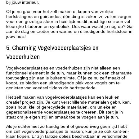
bij jouw interieur.
Of je nu gaat voor het zelf maken of kopen van vrolijke
herfstslingers en guirlandes, één ding is zeker: ze zullen zorgen
voor een gezellige sfeer in huis tijdens dit prachtige seizoen vol
kleurrijke bladeren en symboliek. Dus waar wacht je nog op? Ga
aan de slag en creëer een warme en uitnodigende herfstsfeer in
jouw huis!
5. Charming Vogelvoederplaatsjes en
Voederhuizen
Vogelvoederplaatsjes en voederhuizen zijn niet alleen een
functioneel element in de tuin, maar kunnen ook een charmante
toevoeging zijn aan je buitenruimte. Of je ze nu zelf maakt of
koopt, ze bieden een uitnodigende plek voor vogels om te
genieten van voedsel tijdens de herfstperiode.
Het zelf maken van vogelvoederplaatsjes kan een leuk en
creatief project zijn. Je kunt verschillende materialen gebruiken,
zoals hout, klei of gerecyclede materialen, om unieke en
gepersonaliseerde voederplaatsjes te creëren. Dit stelt je in
staat om je eigen stijl en smaak toe te voegen aan je tuin.
Als je echter niet zo handig bent of gewoonweg geen tijd hebt
om zelf vogelvoederplaatsjes te maken, kun je ze ook kant-en-
klaar kopen. Er zijn talloze opties beschikbaar in verschillende