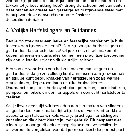
wanneer je prachtige natuurlijke elementen zoals bladeren en
takken tot je beschikking hebt? Breng de schoonheid van buiten
naar binnen en creëer een gezellige en rustgevende sfeer met
behulp van deze eenvoudige maar effectieve
decoratiematerialen.
4. Vrolijke Herfstslingers en Guirlandes
Ben je op zoek naar een leuke en feestelijke manier om je huis
te versieren tijdens de herfst? Dan zijn vrolijke herfstslingers en
guirlandes de perfecte keuze! Of je ze nu zelf wilt maken of
kopen, slingers en guirlandes kunnen een prachtige toevoeging
zijn aan je interieur tijdens dit kleurrijke seizoen.
Een van de voordelen van het zelf maken van slingers en
guirlandes is dat je ze volledig kunt aanpassen aan jouw smaak
en stijl. Je kunt gebruikmaken van herfstkleuren zoals warme
oranje tinten, diepe roodtinten en rijke bruine kleuren.
Daarnaast kun je ook herfstsymbolen gebruiken, zoals bladeren,
pompoenen, eikels en dennenappels om een echt herfstsfeer te
creëren.
Als je liever geen tijd wilt besteden aan het maken van slingers
en guirlandes, kun je natuurlijk altijd kiezen voor kant-en-klare
opties. Er zijn talloze winkels waar je prachtige herfstslingers
kunt vinden die direct klaar zijn voor gebruik. Dit bespaart niet
alleen tijd, maar geeft ook de mogelijkheid om verschillende
ontwerpen te vergelijken voordat je er een kiest die perfect past