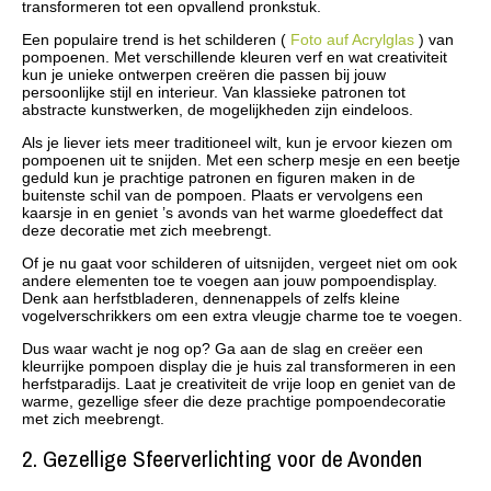
transformeren tot een opvallend pronkstuk.
Een populaire trend is het schilderen (
Foto auf Acrylglas
) van
pompoenen. Met verschillende kleuren verf en wat creativiteit
kun je unieke ontwerpen creëren die passen bij jouw
persoonlijke stijl en interieur. Van klassieke patronen tot
abstracte kunstwerken, de mogelijkheden zijn eindeloos.
Als je liever iets meer traditioneel wilt, kun je ervoor kiezen om
pompoenen uit te snijden. Met een scherp mesje en een beetje
geduld kun je prachtige patronen en figuren maken in de
buitenste schil van de pompoen. Plaats er vervolgens een
kaarsje in en geniet ’s avonds van het warme gloedeffect dat
deze decoratie met zich meebrengt.
Of je nu gaat voor schilderen of uitsnijden, vergeet niet om ook
andere elementen toe te voegen aan jouw pompoendisplay.
Denk aan herfstbladeren, dennenappels of zelfs kleine
vogelverschrikkers om een extra vleugje charme toe te voegen.
Dus waar wacht je nog op? Ga aan de slag en creëer een
kleurrijke pompoen display die je huis zal transformeren in een
herfstparadijs. Laat je creativiteit de vrije loop en geniet van de
warme, gezellige sfeer die deze prachtige pompoendecoratie
met zich meebrengt.
2. Gezellige Sfeerverlichting voor de Avonden