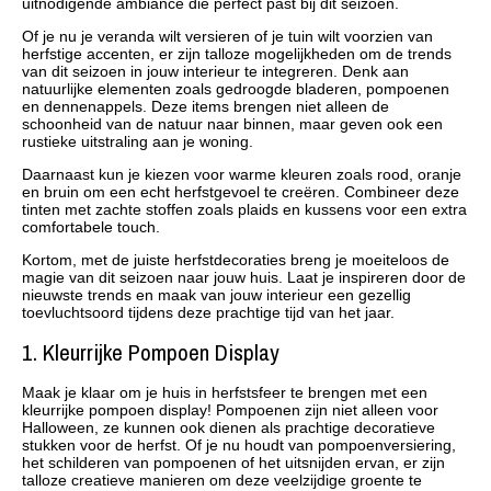
uitnodigende ambiance die perfect past bij dit seizoen.
Of je nu je veranda wilt versieren of je tuin wilt voorzien van
herfstige accenten, er zijn talloze mogelijkheden om de trends
van dit seizoen in jouw interieur te integreren. Denk aan
natuurlijke elementen zoals gedroogde bladeren, pompoenen
en dennenappels. Deze items brengen niet alleen de
schoonheid van de natuur naar binnen, maar geven ook een
rustieke uitstraling aan je woning.
Daarnaast kun je kiezen voor warme kleuren zoals rood, oranje
en bruin om een echt herfstgevoel te creëren. Combineer deze
tinten met zachte stoffen zoals plaids en kussens voor een extra
comfortabele touch.
Kortom, met de juiste herfstdecoraties breng je moeiteloos de
magie van dit seizoen naar jouw huis. Laat je inspireren door de
nieuwste trends en maak van jouw interieur een gezellig
toevluchtsoord tijdens deze prachtige tijd van het jaar.
1. Kleurrijke Pompoen Display
Maak je klaar om je huis in herfstsfeer te brengen met een
kleurrijke pompoen display! Pompoenen zijn niet alleen voor
Halloween, ze kunnen ook dienen als prachtige decoratieve
stukken voor de herfst. Of je nu houdt van pompoenversiering,
het schilderen van pompoenen of het uitsnijden ervan, er zijn
talloze creatieve manieren om deze veelzijdige groente te