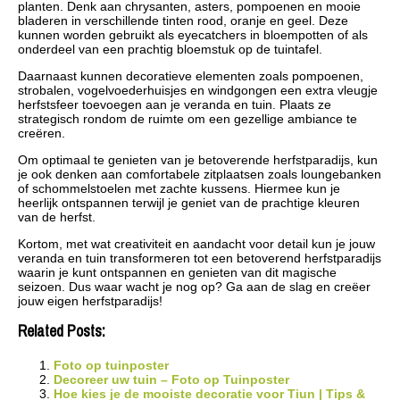
planten. Denk aan chrysanten, asters, pompoenen en mooie
bladeren in verschillende tinten rood, oranje en geel. Deze
kunnen worden gebruikt als eyecatchers in bloempotten of als
onderdeel van een prachtig bloemstuk op de tuintafel.
Daarnaast kunnen decoratieve elementen zoals pompoenen,
strobalen, vogelvoederhuisjes en windgongen een extra vleugje
herfstsfeer toevoegen aan je veranda en tuin. Plaats ze
strategisch rondom de ruimte om een gezellige ambiance te
creëren.
Om optimaal te genieten van je betoverende herfstparadijs, kun
je ook denken aan comfortabele zitplaatsen zoals loungebanken
of schommelstoelen met zachte kussens. Hiermee kun je
heerlijk ontspannen terwijl je geniet van de prachtige kleuren
van de herfst.
Kortom, met wat creativiteit en aandacht voor detail kun je jouw
veranda en tuin transformeren tot een betoverend herfstparadijs
waarin je kunt ontspannen en genieten van dit magische
seizoen. Dus waar wacht je nog op? Ga aan de slag en creëer
jouw eigen herfstparadijs!
Related Posts:
Foto op tuinposter
Decoreer uw tuin – Foto op Tuinposter
Hoe kies je de mooiste decoratie voor Tiun | Tips &