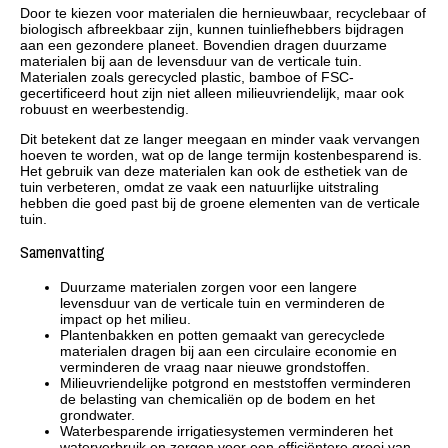
Door te kiezen voor materialen die hernieuwbaar, recyclebaar of
biologisch afbreekbaar zijn, kunnen tuinliefhebbers bijdragen
aan een gezondere planeet. Bovendien dragen duurzame
materialen bij aan de levensduur van de verticale tuin.
Materialen zoals gerecycled plastic, bamboe of FSC-
gecertificeerd hout zijn niet alleen milieuvriendelijk, maar ook
robuust en weerbestendig.
Dit betekent dat ze langer meegaan en minder vaak vervangen
hoeven te worden, wat op de lange termijn kostenbesparend is.
Het gebruik van deze materialen kan ook de esthetiek van de
tuin verbeteren, omdat ze vaak een natuurlijke uitstraling
hebben die goed past bij de groene elementen van de verticale
tuin.
Samenvatting
Duurzame materialen zorgen voor een langere
levensduur van de verticale tuin en verminderen de
impact op het milieu.
Plantenbakken en potten gemaakt van gerecyclede
materialen dragen bij aan een circulaire economie en
verminderen de vraag naar nieuwe grondstoffen.
Milieuvriendelijke potgrond en meststoffen verminderen
de belasting van chemicaliën op de bodem en het
grondwater.
Waterbesparende irrigatiesystemen verminderen het
waterverbruik en zorgen voor een efficiëntere groei van