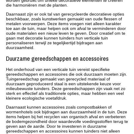
worden gebruikt om unieke decoratieve elementen te creëren
die harmoniëren met de planten.
Daarnaast zijn er ook tal van gerecycleerde decoratieve opties
beschikbaar, zoals kunstwerken gemaakt van oude flessen of
metalen voorwerpen. Deze items voegen niet alleen karakter
toe aan de tuin, maar helpen ook om afval te verminderen door
oude materialen een nieuw leven te geven. Door creatief om te
gaan met decoratie kunnen tuinders hun verticale tuin
personaliseren terwijl ze tegelijkertijd bijdragen aan
duurzaamheid.
Duurzame gereedschappen en accessoires
Het onderhoud van een verticale tuin vereist specifieke
gereedschappen en accessoires die ook duurzaam moeten zijn.
Tuingereedschap gemaakt van gerecycled materiaal of
duurzaam geproduceerd staal is een uitstekende keuze voor
milieubewuste tuinders. Deze gereedschappen zijn vaak net zo
sterk en effectief als traditionele opties, maar hebben een veel
kleinere ecologische voetafdruk.
Daarnaast kunnen accessoires zoals compostbakken of
wormenhotels ook bijdragen aan duurzaamheid in de tuin. Deze
items helpen bij het recyclen van organisch afval en verbeteren
de bodemgezondheid door waardevolle voedingsstoffen terug te
geven aan de aarde. Door te investeren in duurzame
gereedschappen en accessoires kunnen tuinders niet alleen